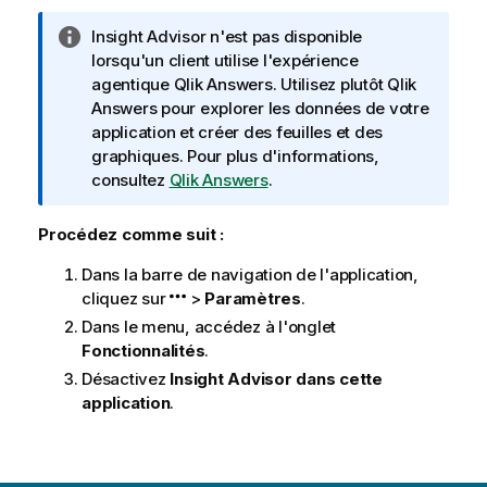
N
Insight Advisor
n'est pas disponible
o
lorsqu'un client utilise l'expérience
t
agentique
Qlik Answers
. Utilisez plutôt
Qlik
e
Answers
pour explorer les données de votre
I
application et créer des feuilles et des
n
graphiques. Pour plus d'informations,
f
consultez
Qlik Answers
.
o
r
Procédez comme suit :
m
Dans la barre de navigation de l'application,
a
cliquez sur
>
Paramètres
.
t
i
Dans le menu, accédez à l'onglet
o
Fonctionnalités
.
n
Désactivez
Insight Advisor
dans cette
s
application
.