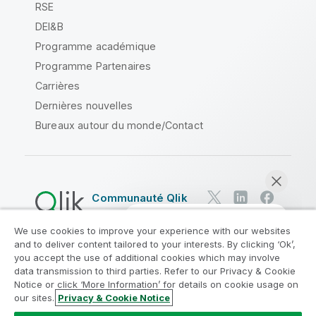
RSE
DEI&B
Programme académique
Programme Partenaires
Carrières
Dernières nouvelles
Bureaux autour du monde/Contact
Communauté Qlik
We use cookies to improve your experience with our websites
Contrats juridiques
and to deliver content tailored to your interests. By clicking ‘Ok’,
Conditions d'utilisation des produits
you accept the use of additional cookies which may involve
data transmission to third parties. Refer to our Privacy & Cookie
Legal Policies
Conditions légales
Notice or click ‘More Information’ for details on cookie usage on
Conditions d'utilisation
Marques
our sites.
Privacy & Cookie Notice
Discuter maintenant
Do Not Share My Info