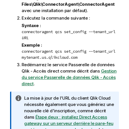
Files\Qlik\ConnectorAgent\ConnectorAgent
avec une installation par défaut).
Exécutez la commande suivante :
Syntaxe :
connectoragent qcs set_config --tenant_url
URL
Exemple :
connectoragent qcs set_config --tenant_url
mytenant.us.qlikcloud.com
Redémarrez le service
Passerelle de données
Qlik - Accès direct
comme décrit dans
Gestion
du service Passerelle de données Qlik - Accès
direct
.
N
La mise à jour de l'URL du client
Qlik Cloud
o
nécessite également que vous génériez une
t
nouvelle clé d'inscription, comme décrit
e
dans
Étape deux : installez Direct Access
I
gateway sur un serveur derrière le pare-feu