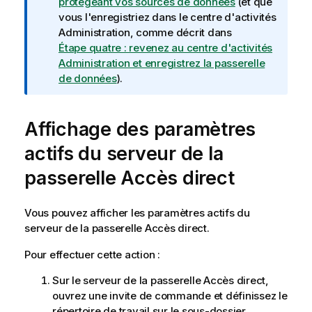
n
protégeant vos sources de données
(et que
f
vous l'enregistriez dans le centre d'activités
o
Administration
, comme décrit dans
r
Étape quatre : revenez au centre d'activités
m
Administration et enregistrez la passerelle
a
de données
).
t
i
Affichage des paramètres
o
n
actifs du serveur de la
s
passerelle Accès direct
Vous pouvez afficher les paramètres actifs du
serveur de la passerelle Accès direct.
Pour effectuer cette action :
Sur le serveur de la passerelle Accès direct,
ouvrez une invite de commande et définissez le
répertoire de travail sur le sous-dossier