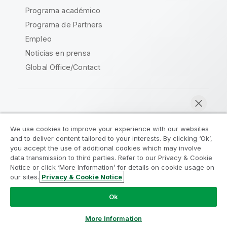
Programa académico
Programa de Partners
Empleo
Noticias en prensa
Global Office/Contact
Qlik Community
We use cookies to improve your experience with our websites
and to deliver content tailored to your interests. By clicking ‘Ok’,
Acuerdos legales
Condiciones del producto
you accept the use of additional cookies which may involve
data transmission to third parties. Refer to our Privacy & Cookie
Legal Policies
Política legal
Notice or click ‘More Information’ for details on cookie usage on
Condiciones de uso
Marcas comerciales
our sites.
Privacy & Cookie Notice
Chatear ahora
Do Not Share My Info
Ok
Copyright © 1993-2026 QlikTech International AB.
Reservados todos los derechos.
More Information