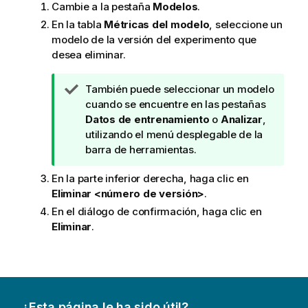
Cambie a la pestaña
Modelos
.
En la tabla
Métricas del modelo
, seleccione un
modelo de la versión del experimento que
desea eliminar.
N
También puede seleccionar un modelo
o
cuando se encuentre en las pestañas
t
Datos de entrenamiento
o
Analizar
,
a
utilizando el menú desplegable de la
d
barra de herramientas.
e
En la parte inferior derecha, haga clic en
s
Eliminar <número de versión>
.
u
g
En el diálogo de confirmación, haga clic en
e
Eliminar
.
r
e
n
c
i
¿Esta página le ha sido útil?