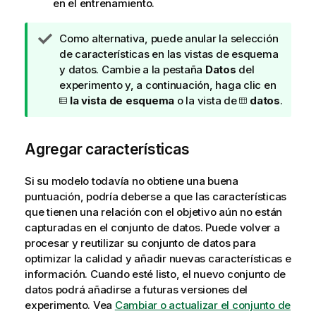
en el entrenamiento.
N
Como alternativa, puede anular la selección
o
de características en las vistas de esquema
t
y datos. Cambie a la pestaña
Datos
del
a
experimento y, a continuación, haga clic en
d
la vista de esquema
o la vista de
datos
.
e
s
Agregar características
u
g
e
Si su modelo todavía no obtiene una buena
r
puntuación, podría deberse a que las características
e
que tienen una relación con el objetivo aún no están
n
capturadas en el conjunto de datos. Puede volver a
c
procesar y reutilizar su conjunto de datos para
i
optimizar la calidad y añadir nuevas características e
a
información. Cuando esté listo, el nuevo conjunto de
datos podrá añadirse a futuras versiones del
experimento. Vea
Cambiar o actualizar el conjunto de