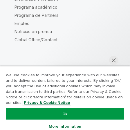
Programa académico
Programa de Partners
Empleo
Noticias en prensa
Global Office/Contact
Qlik Community
We use cookies to improve your experience with our websites
and to deliver content tailored to your interests. By clicking ‘Ok’,
Acuerdos legales
Condiciones del producto
you accept the use of additional cookies which may involve
data transmission to third parties. Refer to our Privacy & Cookie
Legal Policies
Política legal
Notice or click ‘More Information’ for details on cookie usage on
Condiciones de uso
Marcas comerciales
our sites.
Privacy & Cookie Notice
Chatear ahora
Do Not Share My Info
Ok
Copyright © 1993-2026 QlikTech International AB.
Reservados todos los derechos.
More Information