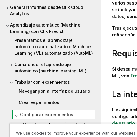
varios paso
Generar informes desde Qlik Cloud
se incluyan
Analytics
datos, con
Aprendizaje automático (Machine
Tras ejecut
Learning) con Qlik Predict
refinar aún
Presentamos el aprendizaje
automático automatizado o Machine
Requis
Learning (ML) automatizado (AutoML)
Comprender el aprendizaje
Si desea má
automático (machine learning, ML)
ML, vea
Tr
Trabajar con experimentos
Navegar por la interfaz de usuario
La int
Crear experimentos
Las siguien
Configurar experimentos
configurarl
de usuario
.
Visualizar información sobre los
datos de entrenamiento
We use cookies to improve your experience with our websites