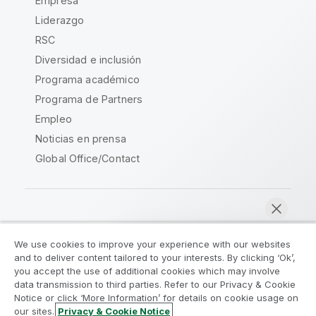
Empresa
Liderazgo
RSC
Diversidad e inclusión
Programa académico
Programa de Partners
Empleo
Noticias en prensa
Global Office/Contact
Qlik Community
We use cookies to improve your experience with our websites
and to deliver content tailored to your interests. By clicking ‘Ok’,
Acuerdos legales
Condiciones del producto
you accept the use of additional cookies which may involve
data transmission to third parties. Refer to our Privacy & Cookie
Legal Policies
Política legal
Notice or click ‘More Information’ for details on cookie usage on
Condiciones de uso
Marcas comerciales
our sites.
Privacy & Cookie Notice