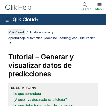
Search
Menú
Qlik Cloud
®
Qlik Cloud
Analizar datos
Aprendizaje automático (Machine Learning) con Qlik Predict
Tutorial – Generar y
visualizar datos de
predicciones
EN ESTA PÁGINA
Lo que aprenderá
¿A quién va destinado este tutorial?
Lo que debe hacer antes de comenzar