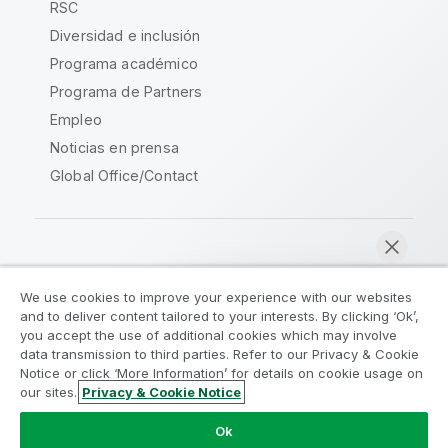
RSC
Diversidad e inclusión
Programa académico
Programa de Partners
Empleo
Noticias en prensa
Global Office/Contact
Qlik Community
We use cookies to improve your experience with our websites
and to deliver content tailored to your interests. By clicking ‘Ok’,
Acuerdos legales
Condiciones del producto
you accept the use of additional cookies which may involve
data transmission to third parties. Refer to our Privacy & Cookie
Legal Policies
Política legal
Notice or click ‘More Information’ for details on cookie usage on
Condiciones de uso
Marcas comerciales
our sites.
Privacy & Cookie Notice
Chatear ahora
Do Not Share My Info
Ok
Copyright © 1993-2026 QlikTech International AB.