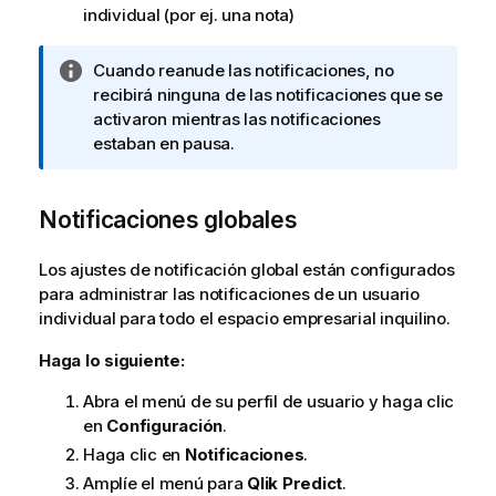
individual (por ej. una nota)
N
Cuando reanude las notificaciones, no
o
recibirá ninguna de las notificaciones que se
t
activaron mientras las notificaciones
a
estaban en pausa.
i
n
Notificaciones globales
f
o
r
Los ajustes de notificación global están configurados
m
para administrar las notificaciones de un usuario
a
individual para todo el espacio empresarial inquilino.
t
Haga lo siguiente:
i
v
Abra el menú de su perfil de usuario y haga clic
a
en
Configuración
.
Haga clic en
Notificaciones
.
Amplíe el menú para
Qlik Predict
.