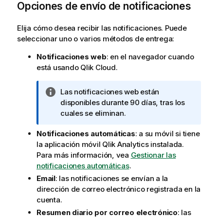
Opciones de envío de notificaciones
Elija cómo desea recibir las notificaciones. Puede
seleccionar uno o varios métodos de entrega:
Notificaciones web
: en el navegador cuando
está usando
Qlik Cloud
.
N
Las notificaciones web están
o
disponibles durante 90 días, tras los
t
cuales se eliminan.
a
Notificaciones automáticas
: a su móvil si tiene
i
la aplicación móvil
Qlik Analytics
instalada.
n
Para más información, vea
Gestionar las
f
notificaciones automáticas
.
o
r
Email
: las notificaciones se envían a la
m
dirección de correo electrónico registrada en la
a
cuenta.
t
Resumen diario por correo electrónico
: las