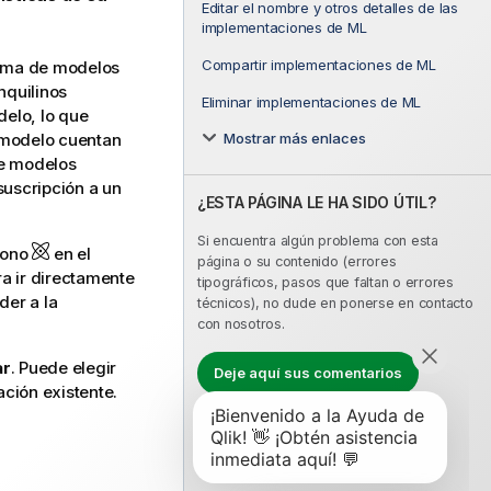
Editar el nombre y otros detalles de las
implementaciones de ML
Compartir implementaciones de ML
ima de modelos
nquilinos
Eliminar implementaciones de ML
delo, lo que
Mostrar más enlaces
 modelo cuentan
de modelos
uscripción a un
¿ESTA PÁGINA LE HA SIDO ÚTIL?
Si encuentra algún problema con esta
cono
en el
página o su contenido (errores
a ir directamente
tipográficos, pasos que faltan o errores
der a la
técnicos), no dude en ponerse en contacto
con nosotros.
ar
. Puede elegir
Deje aquí sus comentarios
ción existente.