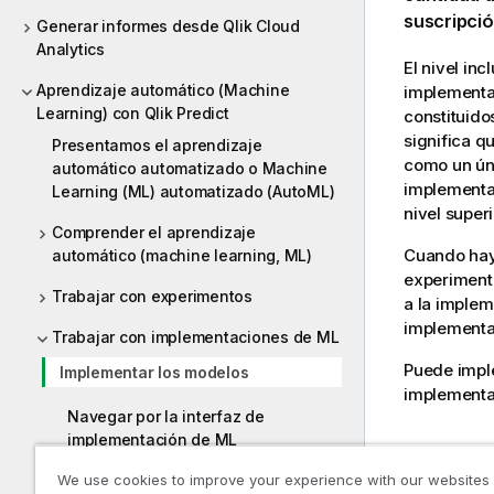
suscripció
Generar informes desde Qlik Cloud
Analytics
El nivel in
Aprendizaje automático (Machine
implementad
Learning) con Qlik Predict
constituido
significa q
Presentamos el aprendizaje
como un ún
automático automatizado o Machine
implementad
Learning (ML) automatizado (AutoML)
nivel superi
Comprender el aprendizaje
Cuando hay
automático (machine learning, ML)
experimento
Trabajar con experimentos
a la implem
implementa
Trabajar con implementaciones de ML
Puede impl
Implementar los modelos
implementa
Navegar por la interfaz de
implementación de ML
Requis
We use cookies to improve your experience with our websites
Aprobar los modelos implementados