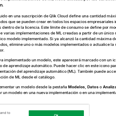
n.
cluido en una suscripción de
Qlik Cloud
define una cantidad máx
os que se pueden crear en todos los espacios empresariales i
s dentro de la licencia. Este límite de consumo se define por mo
ue varias implementaciones de ML creadas a partir de un único
ico modelo implementado. Si ya alcanzó la cantidad máxima 
os, elimine uno o más modelos implementados o actualice la s
or.
a implementado un modelo, este aparecerá marcado con un i
 de aprendizaje automático. Puede hacer clic en este icono par
entación del aprendizaje automático (ML). También puede acce
ción de ML desde el catálogo.
ementar un modelo desde la pestaña
Modelos
,
Datos
o
Analiz
r un modelo en una nueva implementación o en una implementa
itos y permisos
 and to
Ok