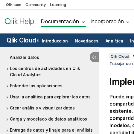
Qlik.com
Community
Learning
Documentación
Incorporación
Qlik Cloud
Introducción
Novedades
Analítica
I
®
Qlik Cloud
Analizar datos
Trabajar con
Los centros de actividades en Qlik
Cloud Analytics
Imple
Entender las aplicaciones
Puede imp
Usar la analítica para explorar los datos
compartid
Crear análisis y visualizar datos
existente.
compartid
Carga y modelado de datos analíticos
modelos, q
Entrega de datos y linaje para el análisis
cantidad d