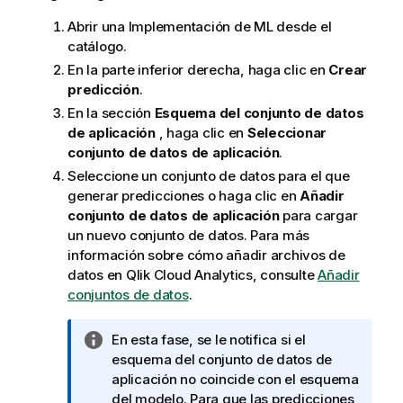
Abrir una Implementación de ML desde el
catálogo.
En la parte inferior derecha, haga clic en
Crear
predicción
.
En la sección
Esquema del conjunto de datos
de aplicación
, haga clic en
Seleccionar
conjunto de datos de aplicación
.
Seleccione un conjunto de datos para el que
generar predicciones o haga clic en
Añadir
conjunto de datos de aplicación
para cargar
un nuevo conjunto de datos. Para más
información sobre cómo añadir archivos de
datos en
Qlik Cloud Analytics
, consulte
Añadir
conjuntos de datos
.
N
En esta fase, se le notifica si el
o
esquema del conjunto de datos de
t
aplicación no coincide con el esquema
a
del modelo. Para que las predicciones