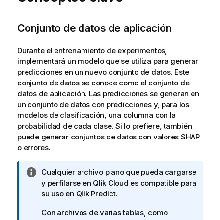
Conjunto de datos de aplicación
Durante el entrenamiento de experimentos,
implementará un modelo que se utiliza para generar
predicciones en un nuevo conjunto de datos. Este
conjunto de datos se conoce como el conjunto de
datos de aplicación. Las predicciones se generan en
un conjunto de datos con predicciones y, para los
modelos de clasificación, una columna con la
probabilidad de cada clase. Si lo prefiere, también
puede generar conjuntos de datos con valores SHAP
o errores.
N
Cualquier archivo plano que pueda cargarse
o
y perfilarse en
Qlik Cloud
es compatible para
t
su uso en
Qlik Predict
.
a
Con archivos de varias tablas, como
i