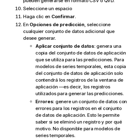
pueden generarse en formato CSV o QVD.
Seleccione un espacio
Haga clic en
Confirmar
.
En
Opciones de predicción
, seleccione
cualquier conjunto de datos adicional que
desee generar.
Aplicar conjunto de datos
: genera una
copia del conjunto de datos de aplicación
que se utiliza para las predicciones.
Para
modelos de series temporales, esta copia
del conjunto de datos de aplicación solo
contendrá los registros de la ventana de
aplicación —es decir, los registros
utilizados para generar las predicciones.
Errores
: genere un conjunto de datos con
errores para los registros en el conjunto
de datos de aplicación. Esto le permite
saber si se eliminó un registro y por qué
motivo.
No disponible para modelos de
series temporales.