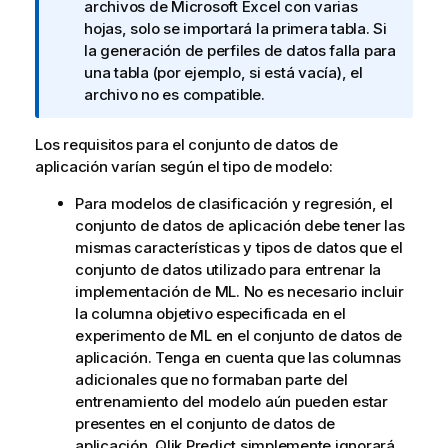
archivos de Microsoft Excel con varias
n
hojas, solo se importará la primera tabla. Si
f
la generación de perfiles de datos falla para
o
una tabla (por ejemplo, si está vacía), el
r
archivo no es compatible.
m
a
Los requisitos para el conjunto de datos de
t
aplicación varían según el tipo de modelo:
i
v
Para modelos de clasificación y regresión, el
a
conjunto de datos de aplicación debe tener las
mismas características y tipos de datos que el
conjunto de datos utilizado para entrenar la
implementación de ML. No es necesario incluir
la columna objetivo especificada en el
experimento de ML en el conjunto de datos de
aplicación. Tenga en cuenta que las columnas
adicionales que no formaban parte del
entrenamiento del modelo aún pueden estar
presentes en el conjunto de datos de
aplicación.
Qlik Predict
simplemente ignorará