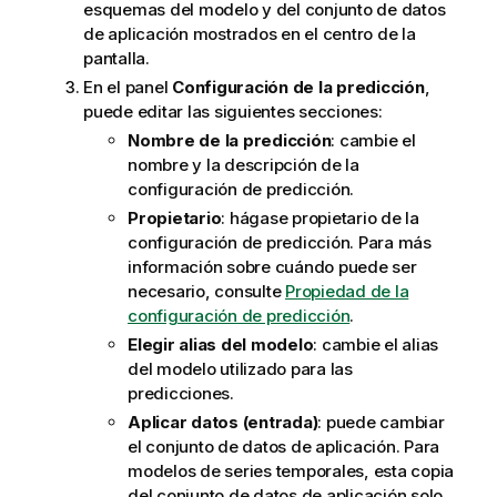
esquemas del modelo y del conjunto de datos
de aplicación mostrados en el centro de la
pantalla.
En el panel
Configuración de la predicción
,
puede editar las siguientes secciones:
Nombre de la predicción
: cambie el
nombre y la descripción de la
configuración de predicción.
Propietario
: hágase propietario de la
configuración de predicción. Para más
información sobre cuándo puede ser
necesario, consulte
Propiedad de la
configuración de predicción
.
Elegir alias del modelo
: cambie el alias
del modelo utilizado para las
predicciones.
Aplicar datos (entrada)
: puede cambiar
el conjunto de datos de aplicación.
Para
modelos de series temporales, esta copia
del conjunto de datos de aplicación solo