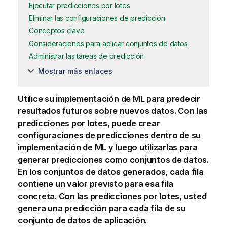
Ejecutar predicciones por lotes
Eliminar las configuraciones de predicción
Conceptos clave
Consideraciones para aplicar conjuntos de datos
Administrar las tareas de predicción
Mostrar más enlaces
Utilice su implementación de ML para predecir
resultados futuros sobre nuevos datos. Con las
predicciones por lotes
, puede crear
configuraciones de predicciones dentro de su
implementación de ML y luego utilizarlas para
generar predicciones como conjuntos de datos.
En los conjuntos de datos generados, cada fila
contiene un valor previsto para esa fila
concreta. Con las predicciones por lotes, usted
genera una predicción para cada fila de su
conjunto de datos de aplicación.