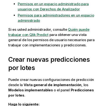
Permisos en un espacio administrado para
usuarios con Derechos de Analizador
Permisos para administradores en un espacio
administrado
Si es usted administrador, consulte
Quién puede
trabajar con Qlik Predict
para obtener una vista
general de los permisos de usuario necesarios para
trabajar con implementaciones y predicciones.
Crear nuevas predicciones
por lotes
Puede crear nuevas configuraciones de predicción
desde la
Vista general de implementación
, los
Modelos implementables
o el panel
Predicciones
por lotes
.
Haga lo siguiente: