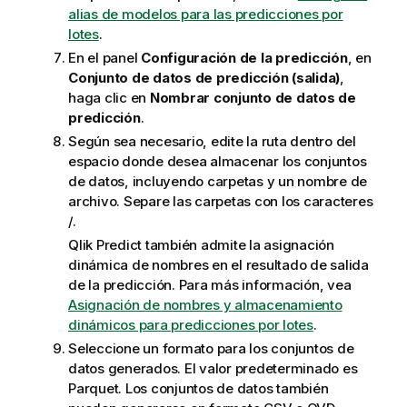
alias de modelos para las predicciones por
lotes
.
En el panel
Configuración de la predicción
, en
Conjunto de datos de predicción (salida)
,
haga clic en
Nombrar conjunto de datos de
predicción
.
Según sea necesario, edite la ruta dentro del
espacio donde desea almacenar los conjuntos
de datos, incluyendo carpetas y un nombre de
archivo. Separe las carpetas con los caracteres
/
.
Qlik Predict
también admite la asignación
dinámica de nombres en el resultado de salida
de la predicción. Para más información, vea
Asignación de nombres y almacenamiento
dinámicos para predicciones por lotes
.
Seleccione un formato para los conjuntos de
datos generados. El valor predeterminado es
Parquet. Los conjuntos de datos también