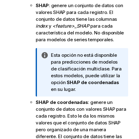
SHAP
: genere un conjunto de datos con
valores SHAP para cada registro. El
conjunto de datos tiene las columnas
index
y
<feature>_SHAP
para cada
característica del modelo.
No disponible
para modelos de series temporales.
N
Esta opción no está disponible
o
para predicciones de modelos
t
de clasificación multiclase. Para
a
estos modelos, puede utilizar la
i
opción
SHAP de coordenadas
n
en su lugar.
f
SHAP de coordenadas
: genere un
o
conjunto de datos con valores SHAP para
r
cada registro. Esto le da los mismos
m
valores que el conjunto de datos SHAP
a
pero organizado de una manera
t
diferente. El conjunto de datos tiene las
i