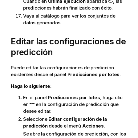
Cuando en
Última ejecución
aparezca
, las
predicciones habrán finalizado con éxito.
Vaya al catálogo para ver los conjuntos de
datos generados.
Editar las configuraciones de
predicción
Puede editar las configuraciones de predicción
existentes desde el panel
Predicciones por lotes
.
Haga lo siguiente:
En el panel
Predicciones por lotes
, haga clic
en
en la configuración de predicción que
desee editar.
Seleccione
Editar configuración de la
predicción
desde el menú
Acciones
.
Se abre la configuración de predicción, con los