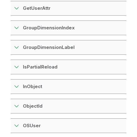
GetUserAttr
GroupDimensionIndex
GroupDimensionLabel
IsPartialReload
InObject
ObjectId
OSUser