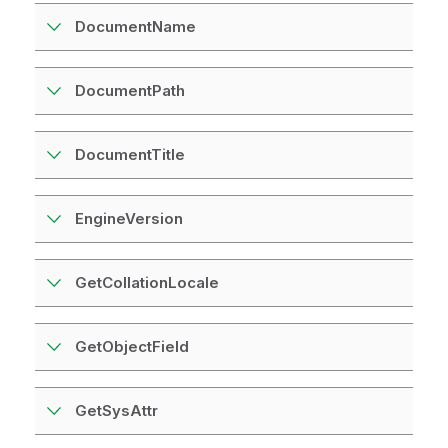
DocumentName
DocumentPath
DocumentTitle
EngineVersion
GetCollationLocale
GetObjectField
GetSysAttr