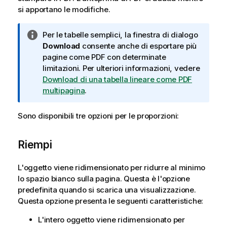
si apportano le modifiche.
N
Per le tabelle semplici, la finestra di dialogo
o
Download
consente anche di esportare più
t
pagine come PDF con determinate
a
limitazioni. Per ulteriori informazioni, vedere
i
Download di una tabella lineare come PDF
n
multipagina
.
f
o
Sono disponibili tre opzioni per le proporzioni:
r
m
Riempi
a
t
L'oggetto viene ridimensionato per ridurre al minimo
i
lo spazio bianco sulla pagina. Questa è l'opzione
c
predefinita quando si scarica una visualizzazione.
a
Questa opzione presenta le seguenti caratteristiche:
L'intero oggetto viene ridimensionato per