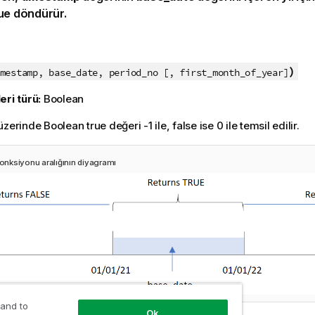
ue
döndürür.
:
)
mestamp, base_date, period_no [, first_month_of_year]
eri türü:
Boolean
zerinde Boolean true değeri -1 ile, false ise 0 ile temsil edilir.
onksiyonu aralığının diyagramı
 and to
Ok