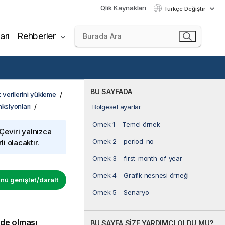
Qlik Kaynakları
Türkçe Değiştir
arı
Rehberler
BU SAYFADA
 verilerini yükleme
nksiyonları
Bölgesel ayarlar
Örnek 1 – Temel örnek
 Çeviri yalnızca
Örnek 2 – period_no
i olacaktır.
Örnek 3 – first_month_of_year
Örnek 4 – Grafik nesnesi örneği
ü genişlet/daralt
Örnek 5 – Senaryo
nde olması
BU SAYFA SİZE YARDIMCI OLDU MU?