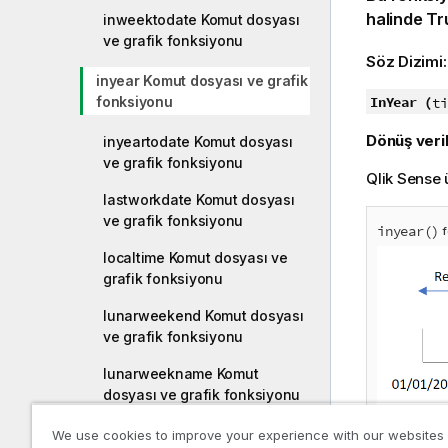
halinde
Tr
inweektodate Komut dosyası
ve grafik fonksiyonu
Söz Dizimi
inyear Komut dosyası ve grafik
fonksiyonu
InYear (
ti
Dönüş veril
inyeartodate Komut dosyası
ve grafik fonksiyonu
Qlik Sense
ü
lastworkdate Komut dosyası
ve grafik fonksiyonu
inyear()
f
localtime Komut dosyası ve
grafik fonksiyonu
lunarweekend Komut dosyası
ve grafik fonksiyonu
lunarweekname Komut
dosyası ve grafik fonksiyonu
lunarweekstart Komut dosyası
We use cookies to improve your experience with our websites