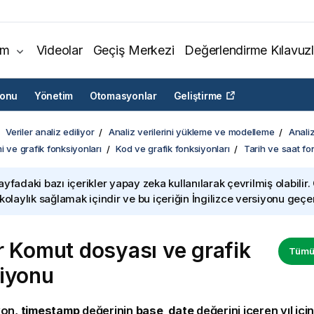
ım
Videolar
Geçiş Merkezi
Değerlendirme Kılavuzl
yonu
Yönetim
Otomasyonlar
Geliştirme
Veriler analiz ediliyor
Analiz verilerini yükleme ve modelleme
Analiz
i ve grafik fonksiyonları
Kod ve grafik fonksiyonları
Tarih ve saat fo
ayfadaki bazı içerikler yapay zeka kullanılarak çevrilmiş olabilir.
 kolaylık sağlamak içindir ve bu içeriğin İngilizce versiyonu geçerl
r Komut dosyası ve grafik
Tümün
iyonu
yon,
timestamp
değerinin
base_date
değerini içeren yıl içi