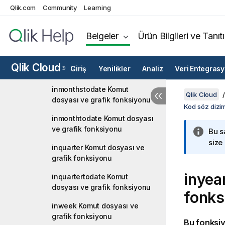
inlunarweektodate Komut
Qlik.com
Community
Learning
dosyası ve grafik fonksiyonu
inmonth Komut dosyası ve
Belgeler
Ürün Bilgileri ve Tanıt
grafik fonksiyonu
inmonths Komut dosyası ve
Qlik Cloud
Giriş
Yenilikler
Analiz
Veri Entegras
®
grafik fonksiyonu
inmonthstodate Komut
Qlik Cloud
dosyası ve grafik fonksiyonu
Kod söz dizim
inmonthtodate Komut dosyası
ve grafik fonksiyonu
Bu s
size
inquarter Komut dosyası ve
grafik fonksiyonu
inyea
inquartertodate Komut
dosyası ve grafik fonksiyonu
fonks
inweek Komut dosyası ve
grafik fonksiyonu
Bu fonksi