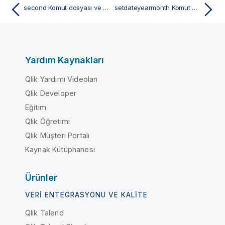
second Komut dosyası ve grafik fonksiyonu
setdateyearmonth Komut dosyası ve grafik fonksiyonu
Yardım Kaynakları
Qlik Yardımı Videoları
Qlik Developer
Eğitim
Qlik Öğretimi
Qlik Müşteri Portalı
Kaynak Kütüphanesi
Ürünler
VERI ENTEGRASYONU VE KALITE
Qlik Talend