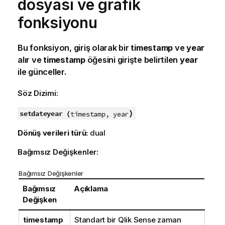
dosyası ve grafik
fonksiyonu
Bu fonksiyon, giriş olarak bir
timestamp
ve
year
alır ve
timestamp
öğesini girişte belirtilen
year
ile günceller.
Söz Dizimi:
)
setdateyear (
timestamp, year
Dönüş verileri türü:
dual
Bağımsız Değişkenler:
Bağımsız Değişkenler
Bağımsız
Açıklama
Değişken
timestamp
Standart bir
Qlik Sense
zaman