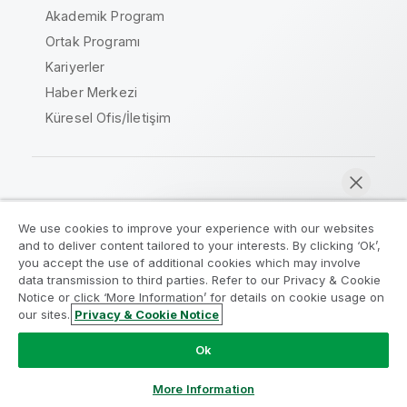
Akademik Program
Ortak Programı
Kariyerler
Haber Merkezi
Küresel Ofis/İletişim
Qlik Topluluğu
We use cookies to improve your experience with our websites
and to deliver content tailored to your interests. By clicking ‘Ok’,
Yasal sözleşmeler
Ürün Koşulları
you accept the use of additional cookies which may involve
data transmission to third parties. Refer to our Privacy & Cookie
Legal Policies
Legal Policies
Notice or click ‘More Information’ for details on cookie usage on
Kullanım koşulları
Ticari markalar
our sites.
Privacy & Cookie Notice
Şimdi sohbet et
Do Not Share My Info
Ok
Telif Hakkı © 1993-2026 QlikTech International AB. Tüm
hakları saklıdır.
More Information