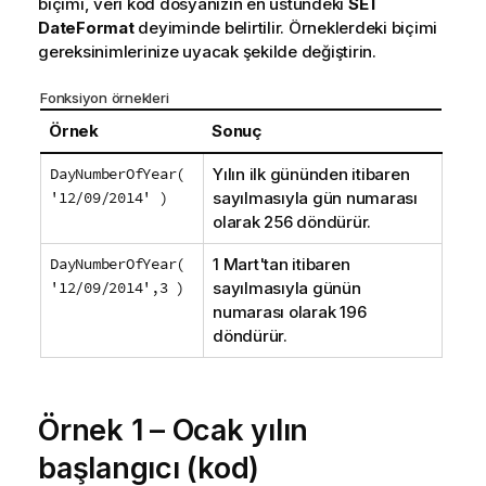
biçimi, veri kod dosyanızın en üstündeki
SET
DateFormat
deyiminde belirtilir. Örneklerdeki biçimi
gereksinimlerinize uyacak şekilde değiştirin.
Fonksiyon örnekleri
Örnek
Sonuç
DayNumberOfYear(
Yılın ilk gününden itibaren
'12/09/2014' )
sayılmasıyla gün numarası
olarak 256 döndürür.
DayNumberOfYear(
1 Mart'tan itibaren
'12/09/2014',3 )
sayılmasıyla günün
numarası olarak 196
döndürür.
Örnek 1 – Ocak yılın
başlangıcı (kod)