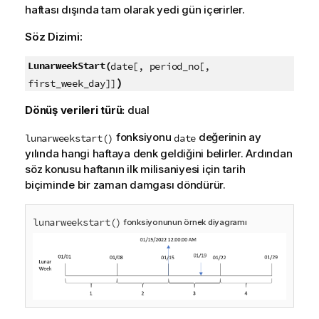
haftası dışında tam olarak yedi gün içerirler.
Söz Dizimi:
LunarweekStart(
date[, period_no[,
)
first_week_day]]
Dönüş verileri türü:
dual
fonksiyonu
değerinin ay
lunarweekstart()
date
yılında hangi haftaya denk geldiğini belirler. Ardından
söz konusu haftanın ilk milisaniyesi için tarih
biçiminde bir zaman damgası döndürür.
lunarweekstart()
fonksiyonunun örnek diyagramı