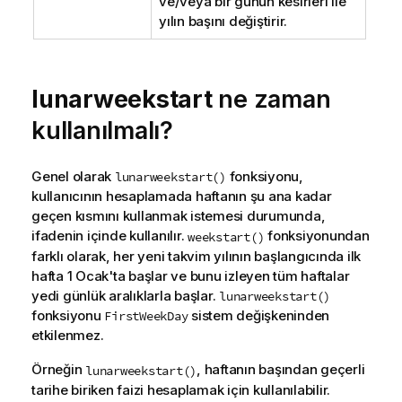
ve/veya bir günün kesirleri ile
yılın başını değiştirir.
lunarweekstart
ne zaman
kullanılmalı?
Genel olarak
fonksiyonu,
lunarweekstart()
kullanıcının hesaplamada haftanın şu ana kadar
geçen kısmını kullanmak istemesi durumunda,
ifadenin içinde kullanılır.
fonksiyonundan
weekstart()
farklı olarak, her yeni takvim yılının başlangıcında ilk
hafta 1 Ocak'ta başlar ve bunu izleyen tüm haftalar
yedi günlük aralıklarla başlar.
lunarweekstart()
fonksiyonu
sistem
değişkeninden
FirstWeekDay
etkilenmez.
Örneğin
, haftanın başından geçerli
lunarweekstart()
tarihe biriken faizi hesaplamak için kullanılabilir.