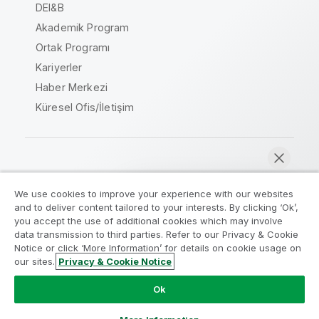
DEI&B
Akademik Program
Ortak Programı
Kariyerler
Haber Merkezi
Küresel Ofis/İletişim
Qlik Topluluğu
We use cookies to improve your experience with our websites
and to deliver content tailored to your interests. By clicking ‘Ok’,
Yasal sözleşmeler
Ürün Koşulları
you accept the use of additional cookies which may involve
data transmission to third parties. Refer to our Privacy & Cookie
Legal Policies
Legal Policies
Notice or click ‘More Information’ for details on cookie usage on
Kullanım koşulları
Ticari markalar
our sites.
Privacy & Cookie Notice
Şimdi sohbet et
Do Not Share My Info
Ok
Telif Hakkı © 1993-2026 QlikTech International AB. Tüm
hakları saklıdır.