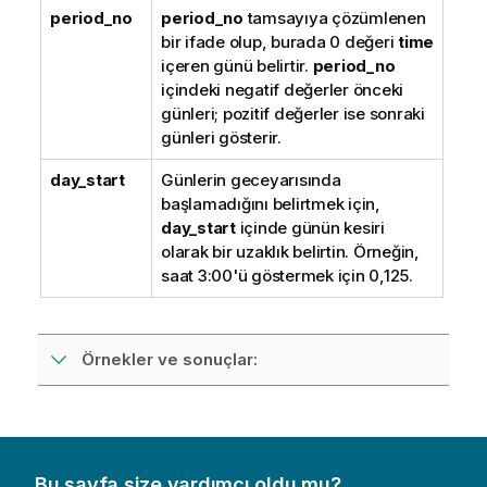
period_no
period_no
tamsayıya çözümlenen
bir ifade olup, burada 0 değeri
time
içeren günü belirtir.
period_no
içindeki negatif değerler önceki
günleri; pozitif değerler ise sonraki
günleri gösterir.
day_start
Günlerin geceyarısında
başlamadığını belirtmek için,
day_start
içinde günün kesiri
olarak bir uzaklık belirtin. Örneğin,
saat 3:00'ü göstermek için 0,125.
Örnekler ve sonuçlar:
Bu sayfa size yardımcı oldu mu?