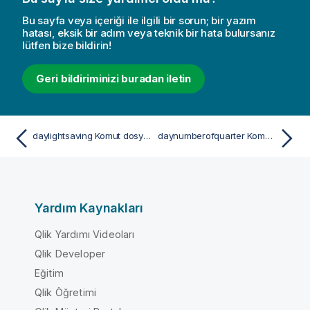
Bu sayfa veya içeriği ile ilgili bir sorun; bir yazım
hatası, eksik bir adım veya teknik bir hata bulursanız
lütfen bize bildirin!
Geri bildiriminizi buradan iletin
daylightsaving Komut dosyası ve grafik fonksiyonu
daynumberofquarter Komut dosyası ve grafik fonksiyonu
Yardım Kaynakları
Qlik Yardımı Videoları
Qlik Developer
Eğitim
Qlik Öğretimi