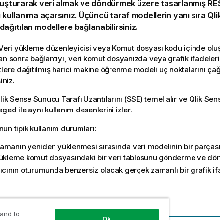
uşturarak veri almak ve döndürmek üzere tasarlanmış RES
ı kullanıma açarsınız. Üçüncü taraf modellerin yanı sıra
Qli
dağıtılan modellere bağlanabilirsiniz.
Veri yükleme düzenleyicisi
veya
Komut dosyası kodu
içinde oluş
an sonra bağlantıyı, veri
komut dosyanızda
veya grafik ifadeler
tlere dağıtılmış harici makine öğrenme modeli uç noktalarını çağ
iniz.
lik Sense
Sunucu Tarafı Uzantılarını (SSE) temel alır ve
Qlik Sen
naged
ile aynı kullanım desenlerini izler.
un tipik kullanım durumları:
lamanın
yeniden yüklenmesi sırasında veri modelinin bir parçası
yükleme komut dosyasındaki bir veri tablosunu gönderme ve d
nıcının oturumunda benzersiz olacak gerçek zamanlı bir grafik i
 and to
Ok