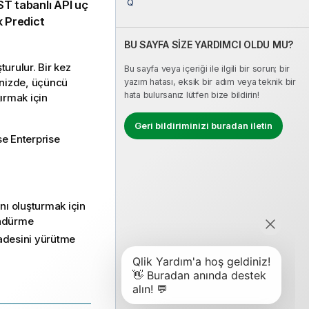
Q
T tabanlı API uç
k Predict
BU SAYFA SİZE YARDIMCI OLDU MU?
turulur. Bir kez
Bu sayfa veya içeriği ile ilgili bir sorun; bir
inizde, üçüncü
yazım hatası, eksik bir adım veya teknik bir
hata bulursanız lütfen bize bildirin!
ırmak için
Geri bildiriminizi buradan iletin
se Enterprise
nı oluşturmak için
öndürme
fadesini yürütme