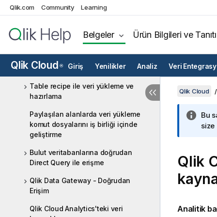
Veri Yöneticisi ile veri yükleme ve
Qlik.com
Community
Learning
yönetme
Kodlarla veri yükleme ve
Belgeler
Ürün Bilgileri ve Tanıt
dönüştürme
Veri akışı ile veri yükleme ve
Qlik Cloud
Giriş
Yenilikler
Analiz
Veri Entegras
®
hazırlama
Table recipe ile veri yükleme ve
Qlik Cloud
hazırlama
Paylaşılan alanlarda veri yükleme
Bu s
komut dosyalarını iş birliği içinde
size
geliştirme
Bulut veritabanlarına doğrudan
Qlik 
Direct Query ile erişme
kayna
Qlik Data Gateway - Doğrudan
Erişim
Analitik ba
Qlik Cloud Analytics'teki veri