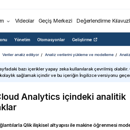
ım
Videolar
Geçiş Merkezi
Değerlendirme Kılavuzl
yonu
Yönetim
Otomasyonlar
Geliştirme
Veriler analiz ediliyor
Analiz verilerini yükleme ve modelleme
Analiz
ayfadaki bazı içerikler yapay zeka kullanılarak çevrilmiş olabilir.
 kolaylık sağlamak içindir ve bu içeriğin İngilizce versiyonu geçerl
Cloud Analytics
içindeki analitik
klar
ğlantılarla
Qlik ilişkisel altyapısı
ile makine öğrenmesi model