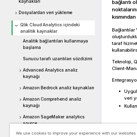
kaynakları
bağlantı
ol
noktaların
Dosyalardan veri yükleme
kısmından 
Qlik Cloud Analytics içindeki
Bağlantılar
analitik kaynaklar
oluşturdukt
Analitik bağlantıları kullanmaya
taraf hizme
başlama
kullanabilirs
Sunucu tarafı uzantıları sözdizimi
Teknoloji,
Q
Client-Ma
Advanced Analytics analiz
kaynağı
Entegrasyon
Amazon Bedrock analiz kaynakları
Uygu
veri 
Amazon Comprehend analiz
kaynağı
Kulla
Amazon SageMaker analytics
source
A
We use cookies to improve your experience with our websites
Azure ML analiz kaynağı