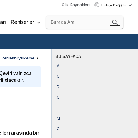
Qlik Kaynakları
Türkçe Değiştir
arı
Rehberler
BU SAYFADA
 verilerini yükleme
A
 Çeviri yalnızca
C
i olacaktır.
D
G
H
M
O
leri arasında bir