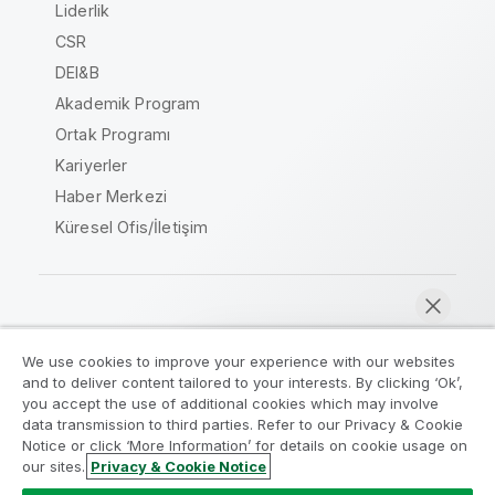
Liderlik
CSR
DEI&B
Akademik Program
Ortak Programı
Kariyerler
Haber Merkezi
Küresel Ofis/İletişim
Qlik Topluluğu
We use cookies to improve your experience with our websites
and to deliver content tailored to your interests. By clicking ‘Ok’,
Yasal sözleşmeler
Ürün Koşulları
you accept the use of additional cookies which may involve
data transmission to third parties. Refer to our Privacy & Cookie
Legal Policies
Legal Policies
Notice or click ‘More Information’ for details on cookie usage on
Kullanım koşulları
Ticari markalar
our sites.
Privacy & Cookie Notice
Şimdi sohbet et
Do Not Share My Info