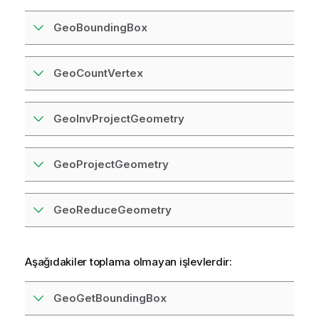
GeoBoundingBox
GeoCountVertex
GeoInvProjectGeometry
GeoProjectGeometry
GeoReduceGeometry
Aşağıdakiler toplama olmayan işlevlerdir:
GeoGetBoundingBox