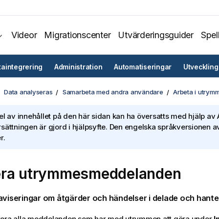
Videor
Migrationscenter
Utvärderingsguider
Spel
taintegrering
Administration
Automatiseringar
Utveckling
Data analyseras
Samarbeta med andra användare
Arbeta i utrym
el av innehållet på den här sidan kan ha översatts med hjälp av A
sättningen är gjord i hjälpsyfte. Den engelska språkversionen av
r.
era utrymmesmeddelanden
aviseringar
om åtgärder och händelser i
delade
och
hante
tera alla meddelanden som har med utrymmen att göra under
I