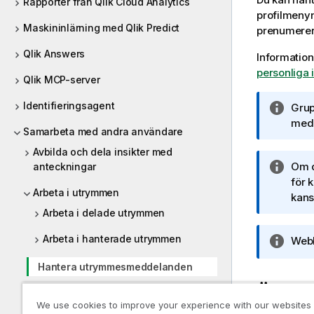
Rapporter från Qlik Cloud Analytics
profilmenyn
Maskininlärning med Qlik Predict
prenumerer
Qlik Answers
Information
personliga i
Qlik MCP-server
Identifieringsagent
A
Grup
n
medl
Samarbeta med andra användare
t
Avbilda och dela insikter med
e
A
Om d
anteckningar
c
n
för 
k
Arbeta i utrymmen
t
kans
n
e
Arbeta i delade utrymmen
i
c
n
Arbeta i hanterade utrymmen
A
Webb
k
g
n
n
o
Hantera utrymmesmeddelanden
t
i
m
e
Ändra 
n
i
Felsökning – Arbeta i utrymmen
c
g
We use cookies to improve your experience with our websites
n