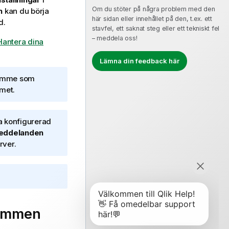
Om du stöter på några problem med den
n
kan du börja
här sidan eller innehållet på den, t.ex. ett
d.
stavfel, ett saknat steg eller ett tekniskt fel
– meddela oss!
Hantera dina
Lämna din feedback här
trymme som
met.
a konfigurerad
eddelanden
rver.
trymmen