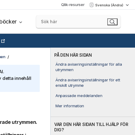
Qlik-resurser
Svenska (Ändra)
böcker
PÅ DEN HÄR SIDAN
men
Ändra aviseringsinställningar för alla
utrymmen
I.
 detta innehåll
Ändra aviseringsinställningar för ett
enskilt utrymme
Anpassade meddelanden
Mer information
rade
utrymmen.
VAR DEN HÄR SIDAN TILL HJÄLP FÖR
DIG?
nställningar
i