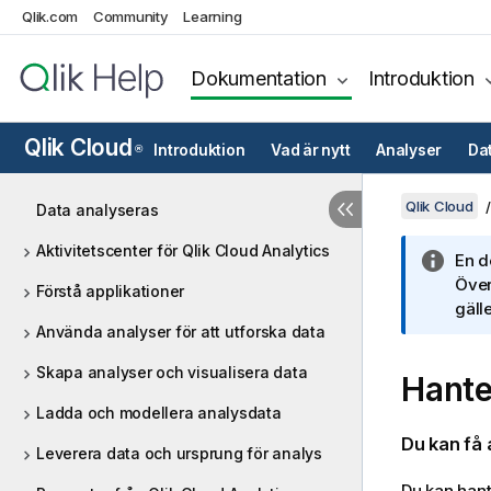
Qlik.com
Community
Learning
Dokumentation
Introduktion
Qlik Cloud
Introduktion
Vad är nytt
Analyser
Da
®
Qlik Cloud
Data analyseras
Aktivitetscenter för Qlik Cloud Analytics
En d
Över
Förstå applikationer
gälle
Använda analyser för att utforska data
Skapa analyser och visualisera data
Hant
Ladda och modellera analysdata
Du kan få
Leverera data och ursprung för analys
Du kan han