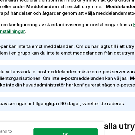
 eller under
Meddelanden
i ett enskilt utrymme. I
Meddelande
a på händelser och åtgärder genom att välja meddelandemeto
 om konfigurering av standardaviseringar i inställningar finns i
nställningar
.
per kan inte ta emot meddelanden. Om du har lagts till i ett u
em i en grupp kan du inte ta emot meddelanden från det utrym
u vill använda e-postmeddelanden måste en e-postserver var
klientorganisationen. Om inte e-postmeddelanden kan väljas i
M
ke inte din huvudadministratör har konfigurerat någon e-postse
aviseringar är tillgängliga i 90 dagar, varefter de raderas.
aviseringsinställningar för alla u
 and to
Ok