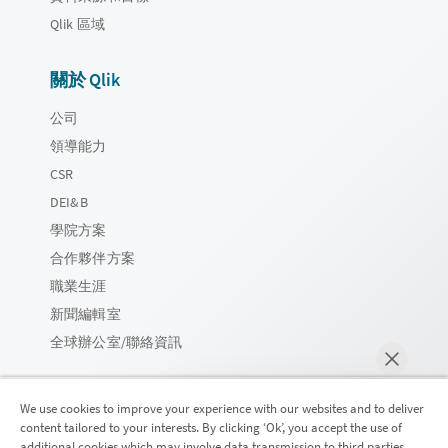
Qlik 區域
關於 Qlik
公司
領導能力
CSR
DEI&B
學院方案
合作夥伴方案
職業生涯
新聞編輯室
全球辦公室/聯絡資訊
We use cookies to improve your experience with our websites and to deliver
content tailored to your interests. By clicking ‘Ok’, you accept the use of
Qlik 社群
additional cookies which may involve data transmission to third parties.