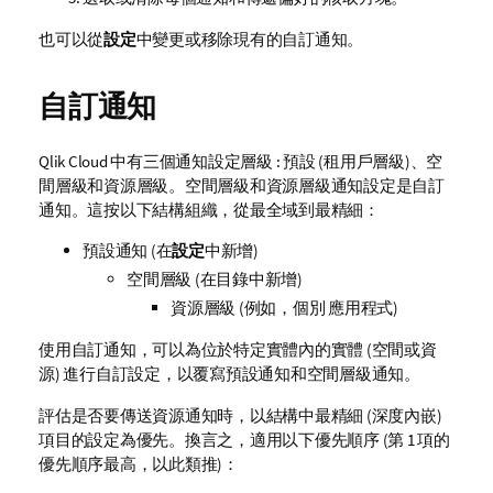
也可以從
設定
中變更或移除現有的自訂通知。
自訂通知
Qlik Cloud
中有三個通知設定層級 : 預設 (
租用戶
層級)、空
間層級和資源層級。空間層級和資源層級通知設定是自訂
通知。這按以下結構組織，從最全域到最精細：
預設通知 (在
設定
中新增)
空間層級 (在目錄中新增)
資源層級 (例如，個別
應用程式
)
使用自訂通知，可以為位於特定實體內的實體 (空間或資
源) 進行自訂設定，以覆寫預設通知和空間層級通知。
評估是否要傳送資源通知時，以結構中最精細 (深度內嵌)
項目的設定為優先。換言之，適用以下優先順序 (第 1 項的
優先順序最高，以此類推)：