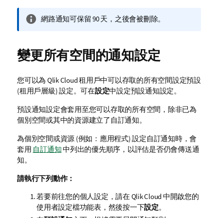
資
網路通知可保留 90 天，之後會被刪除。
訊
備
註
變更所有空間的通知設定
您可以為
Qlik Cloud
租用戶中可以存取的所有空間設定預設
(
租用戶
層級) 設定。可在
設定
中設定預設通知設定。
預設通知設定會套用至您可以存取的所有空間，除非已為
個別空間或其中的資源建立了自訂通知。
為個別空間或資源 (例如：應用程式) 設定自訂通知時，會
套用
自訂通知
中列出的優先順序，以評估是否仍會傳送通
知。
請執行下列動作：
若要前往您的個人設定，請在
Qlik Cloud
中開啟您的
使用者設定檔功能表，然後按一下
設定
。