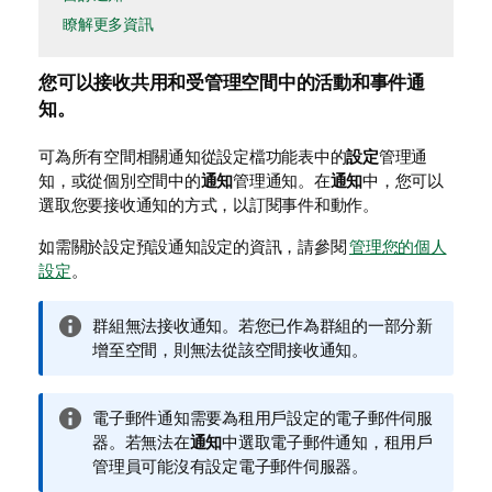
瞭解更多資訊
您可以接收
共用
和
受管理
空間中的活動和事件
通
知
。
可為所有空間相關通知從設定檔功能表中的
設定
管理通
知，或從個別空間中的
通知
管理通知。在
通知
中，您可以
選取您要接收通知的方式，以訂閱事件和動作。
如需關於設定預設通知設定的資訊，請參閱
管理您的個人
設定
。
資
群組無法接收通知。若您已作為群組的一部分新
訊
增至空間，則無法從該空間接收通知。
備
註
資
電子郵件通知需要為租用戶設定的電子郵件伺服
訊
器。若無法在
通知
中選取電子郵件通知，租用戶
備
管理員可能沒有設定電子郵件伺服器。
註