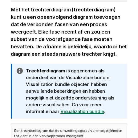
Met het trechterdiagram (
trechterdiagram
)
kunt u een opeenvolgend diagram toevoegen
dat de verbonden fasen van een proces
weergeeft. Elke fase neemt af en zou een
subset van de voorafgaande fase moeten
bevatten. De afname is geleidelijk, waardoor het
diagram een steeds nauwere trechter krijgt.
I
Trechterdiagram
is opgenomen als
n
onderdeel van de
Visualization bundle
.
f
Visualization bundle
objecten hebben
o
aanvullende beperkingen en hebben
r
mogelijk niet dezelfde ondersteuning als
m
andere visualisaties. Ga voor meer
a
informatie naar
Visualization bundle
.
t
i
Een trechterdiagram dat de omzettingsgraad van mogelijkheden
e
tot klant in een verkoopproces weergeeft.