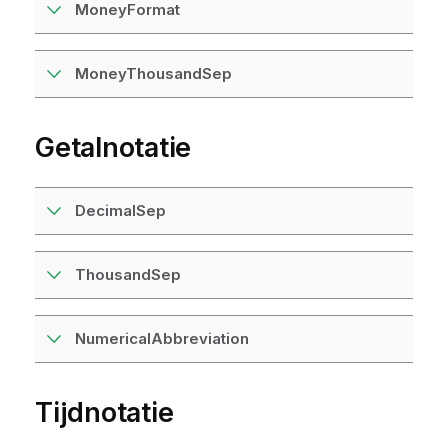
MoneyFormat
MoneyThousandSep
Getalnotatie
DecimalSep
ThousandSep
NumericalAbbreviation
Tijdnotatie