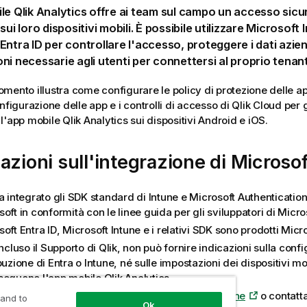
ile
Qlik Analytics
offre ai team sul campo un accesso sicuro 
sui loro dispositivi mobili. È possibile utilizzare
Microsoft 
Entra ID
per controllare l'accesso, proteggere i dati aziend
ni necessarie agli utenti per connettersi al proprio tenan
mento illustra come configurare le policy di protezione delle a
nfigurazione delle app e i controlli di accesso di
Qlik Cloud
per g
 l'app mobile
Qlik Analytics
sui dispositivi Android e iOS.
azioni sull'integrazione di
Microsof
a integrato gli SDK standard di
Intune
e Microsoft Authentication
oft in conformità con le linee guida per gli sviluppatori di Micro
oft Entra ID
,
Microsoft Intune
e i relativi SDK sono prodotti Micro
incluso il Supporto di Qlik, non può fornire indicazioni sulla conf
buzione di
Entra
o
Intune
, né sulle impostazioni dei dispositivi mob
seguono l'app mobile
Qlik Analytics
.
iferimento alla
documentazione di Microsoft Intune
o contatta
 and to
Ok