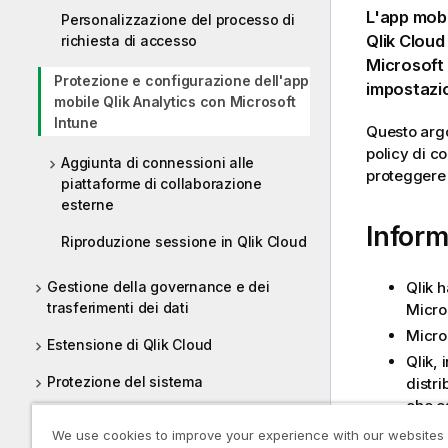
L'app mob
Personalizzazione del processo di
Qlik Cloud
richiesta di accesso
Microsoft 
Protezione e configurazione dell'app
impostazio
mobile Qlik Analytics con Microsoft
Intune
Questo argo
policy di co
Aggiunta di connessioni alle
proteggere
piattaforme di collaborazione
esterne
Inform
Riproduzione sessione in Qlik Cloud
Qlik h
Gestione della governance e dei
trasferimenti dei dati
Micros
Micros
Estensione di Qlik Cloud
Qlik, 
Protezione del sistema
distri
che e
Sincronizzazione tra Qlik e Talend -
Fare r
We use cookies to improve your experience with our websites
abbonamenti Qlik Talend Cloud