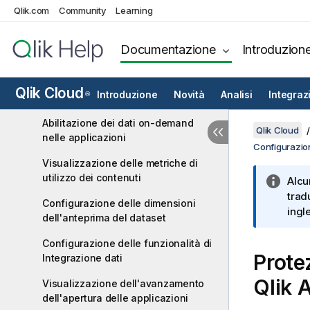
Qlik.com
Community
Learning
Configurazione dell'e-mail per i
report e le notifiche
Documentazione
Introduzion
Abilitazione della creazione di note
Impostazione dell'accesso all'app
Qlik Cloud
Introduzione
Novità
Analisi
Integraz
®
mobile Qlik Analytics
Abilitazione dei dati on-demand
Qlik Cloud
nelle applicazioni
Configurazion
Visualizzazione delle metriche di
utilizzo dei contenuti
Alcu
trad
Configurazione delle dimensioni
ingl
dell'anteprima del dataset
Configurazione delle funzionalità di
Prote
Integrazione dati
Qlik 
Visualizzazione dell'avanzamento
dell'apertura delle applicazioni