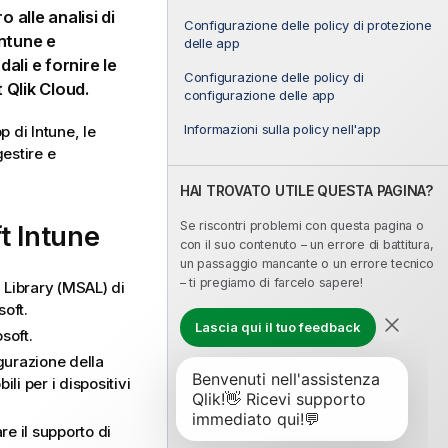
alle analisi di
Configurazione delle policy di protezione
Intune
e
delle app
ali e fornire le
Configurazione delle policy di
t
Qlik Cloud
.
configurazione delle app
Informazioni sulla policy nell'app
pp di
Intune
, le
estire e
HAI TROVATO UTILE QUESTA PAGINA?
Se riscontri problemi con questa pagina o
t Intune
con il suo contenuto – un errore di battitura,
un passaggio mancante o un errore tecnico
– ti pregiamo di farcelo sapere!
 Library (MSAL) di
soft.
Lascia qui il tuo feedback
soft.
igurazione della
ili per i dispositivi
re il supporto di