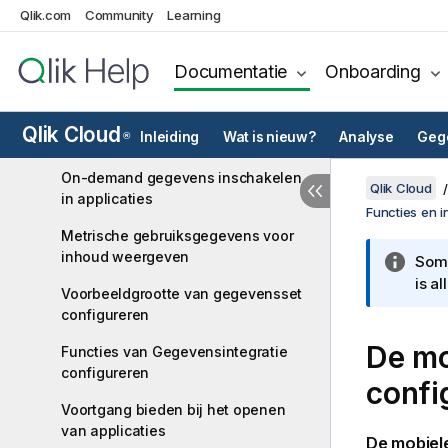
E-mail configureren voor rapporten
Qlik.com
Community
Learning
en meldingen
Aanmaken van opmerkingen
Documentatie
Onboarding
inschakelen
Toegang instellen tot de mobiele
Qlik Cloud
Inleiding
Wat is nieuw?
Analyse
Gege
®
Qlik Analytics-app
On-demand gegevens inschakelen
Qlik Cloud
in applicaties
Functies en i
Metrische gebruiksgegevens voor
inhoud weergeven
Somm
is a
Voorbeeldgrootte van gegevensset
configureren
De m
Functies van Gegevensintegratie
configureren
confi
Voortgang bieden bij het openen
van applicaties
De mobiel