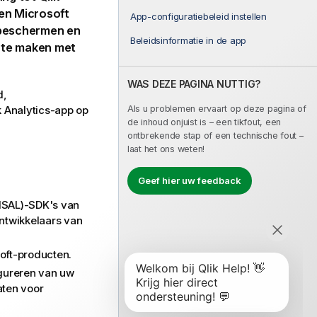
en
Microsoft
App-configuratiebeleid instellen
 beschermen en
Beleidsinformatie in de app
g te maken met
WAS DEZE PAGINA NUTTIG?
d,
Als u problemen ervaart op deze pagina of
k Analytics
-app op
de inhoud onjuist is – een tikfout, een
ontbrekende stap of een technische fout –
laat het ons weten!
Geef hier uw feedback
(MSAL)-SDK's van
ntwikkelaars van
oft-producten.
igureren van uw
aten voor