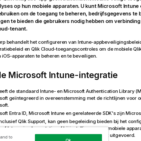
lyses op hun mobiele apparaten. U kunt
Microsoft Intune
bruiken om de toegang te beheren, bedrijfsgegevens te
ingen te bieden die gebruikers nodig hebben om verbindin
loud
-tenant.
erp behandelt het configureren van
Intune
-appbeveiligingsbelei
ratiebeleid en
Qlik Cloud
-toegangscontroles om de mobiele
Qli
 iOS-apparaten te beheren en te beveiligen.
de
Microsoft Intune
-integratie
heeft de standaard
Intune
- en Microsoft Authentication Library 
soft geïntegreerd in overeenstemming met de richtlijnen voor o
soft.
oft Entra ID
,
Microsoft Intune
en gerelateerde SDK's zijn Micros
inclusief Qlik Support, kan geen begeleiding bieden bij het conf
- of
Intune
-implementatie, of bij instellingen voor mobiele appar
aten waarop de mobiele
Qlik Analytics
-app wordt uitgevoerd.
 and to
Ok