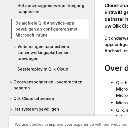
Cloud
-ana
Het aanvraagproces voor toegang
aanpassen
Entra ID
ge
de instell
De mobiele Qlik Analytics-app
uw
Qlik C
beveiligen en configureren met
Microsoft Intune
Dit onderw
appconfigu
Verbindingen naar externe
Android- en
samenwerkingsplatformen
toevoegen
Over 
Sessiereplay in Qlik Cloud
Gegevensbeheer en -overdrachten
Qlik 
beheren
Micro
Micro
Qlik Cloud uitbreiden
Micros
Het systeem beveiligen
Qlik, 
Entra
Synchronisatie tussen Qlik en Talend
appar
We use cookies to improve your experience with our websites
- Qlik Talend Cloud abonnementen