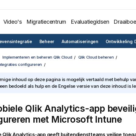
Video's
Migratiecentrum
Evaluatiegidsen
Draaibo
vensintegratie
Beheer
Automatiseringen
Ontwikkeling
Implementeren en beheren Qlik Cloud
Qlik Cloud beheren
ntegraties configureren
ige inhoud op deze pagina is mogelijk vertaald met behulp van 
lleen bedoeld als hulp en de Engelse versie van deze inhoud is l
obiele
Qlik Analytics
-app beveil
gureren met
Microsoft Intune
e
Qlik Analytics
-app geeft buitendienstteams veilige toeg