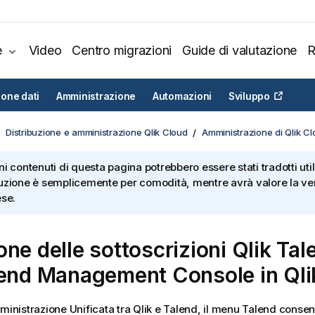
e
Video
Centro migrazioni
Guide di valutazione
R
ione dati
Amministrazione
Automazioni
Sviluppo
Distribuzione e amministrazione Qlik Cloud
Amministrazione di Qlik C
ni contenuti di questa pagina potrebbero essere stati tradotti util
uzione è semplicemente per comodità, mentre avrà valore la ver
ese.
one delle sottoscrizioni
Qlik Tal
lend Management Console
in
Qli
mministrazione Unificata tra
Qlik
e
Talend
, il menu
Talend
consent