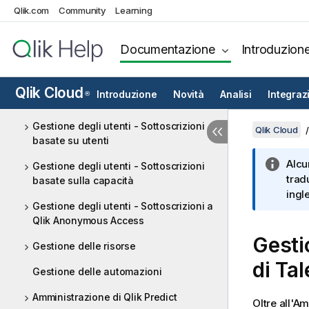
Qlik.com
Community
Learning
Distribuzione di Qlik Cloud
Amministrazione di Qlik Cloud
Documentazione
Introduzion
Accesso a Qlik Cloud
Accesso al centro attività
Qlik Cloud
Introduzione
Novità
Analisi
Integraz
®
Amministrazione
Gestione degli utenti - Sottoscrizioni
Qlik Cloud
basate su utenti
Alcu
Gestione degli utenti - Sottoscrizioni
trad
basate sulla capacità
ingl
Gestione degli utenti - Sottoscrizioni a
Qlik Anonymous Access
Gesti
Gestione delle risorse
di
Ta
Gestione delle automazioni
Amministrazione di Qlik Predict
Oltre all'A