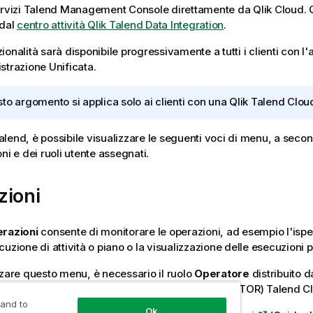
rvizi
Talend Management Console
direttamente da
Qlik Cloud
.
 dal
centro attività
Qlik Talend Data Integration
.
onalità sarà disponibile progressivamente a tutti i clienti con l'
strazione Unificata.
to argomento si applica solo ai clienti con una
Qlik Talend Clou
alend
, è possibile visualizzare le seguenti voci di menu, a seco
ni e dei ruoli utente assegnati.
zioni
razioni
consente di monitorare le operazioni, ad esempio l'ispe
uzione di attività o piano o la visualizzazione delle esecuzioni 
zzare questo menu, è necessario il ruolo
Operatore
distribuito 
izzazione
Attività e piani - Modifica
(TMC_OPERATOR)
Talend C
 and to
Ok