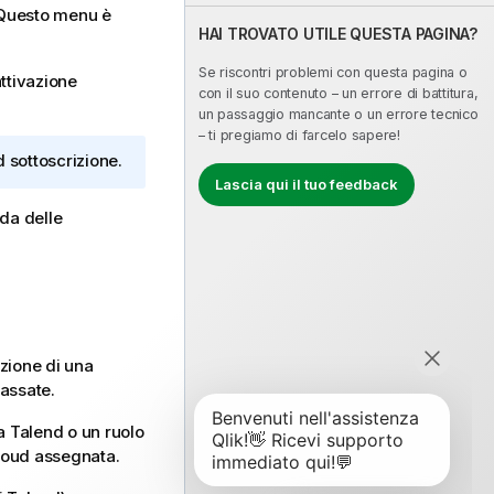
 Questo menu è
HAI TROVATO UTILE QUESTA PAGINA?
Se riscontri problemi con questa pagina o
attivazione
con il suo contenuto – un errore di battitura,
un passaggio mancante o un errore tecnico
– ti pregiamo di farcelo sapere!
d
sottoscrizione.
Lascia qui il tuo feedback
nda delle
zione di una
passate.
da
Talend
o un ruolo
loud
assegnata.