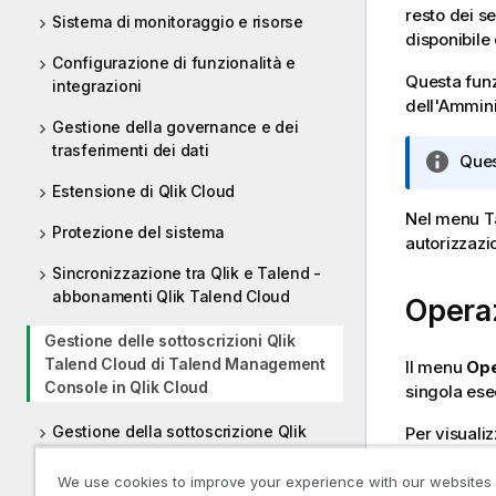
resto dei se
Sistema di monitoraggio e risorse
disponibile
Configurazione di funzionalità e
Questa funzi
integrazioni
dell'Ammini
Gestione della governance e dei
trasferimenti dei dati
N
Ques
o
Estensione di Qlik Cloud
t
Nel menu
T
Protezione del sistema
a
autorizzazio
i
Sincronizzazione tra Qlik e Talend -
n
abbonamenti Qlik Talend Cloud
Opera
f
o
Gestione delle sottoscrizioni Qlik
r
Talend Cloud di Talend Management
Il menu
Ope
m
Console in Qlik Cloud
singola esec
a
t
Gestione della sottoscrizione Qlik
Per visuali
i
Cloud
con l'autor
c
We use cookies to improve your experience with our websites
Download di strumenti e file di