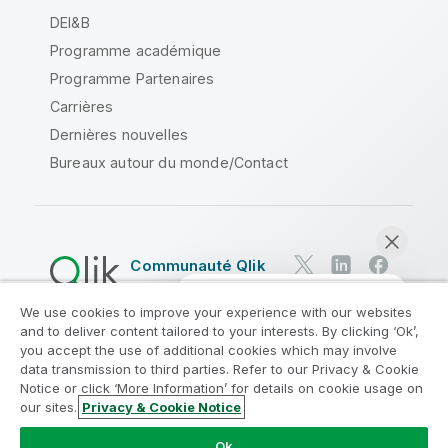
DEI&B
Programme académique
Programme Partenaires
Carrières
Dernières nouvelles
Bureaux autour du monde/Contact
Communauté Qlik
We use cookies to improve your experience with our websites
Contrats juridiques
and to deliver content tailored to your interests. By clicking ‘Ok’,
Conditions d'utilisation des produits
you accept the use of additional cookies which may involve
data transmission to third parties. Refer to our Privacy & Cookie
Legal Policies
Conditions légales
Notice or click ‘More Information’ for details on cookie usage on
Conditions d'utilisation
Marques
our sites.
Privacy & Cookie Notice
Discuter maintenant
Do Not Share My Info
Ok