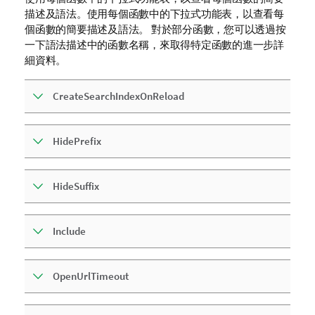
描述及語法。使用每個函數中的下拉式功能表，以查看每
個函數的簡要描述及語法。 對於部分函數，您可以透過按
一下語法描述中的函數名稱，來取得特定函數的進一步詳
細資料。
CreateSearchIndexOnReload
HidePrefix
HideSuffix
Include
OpenUrlTimeout