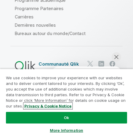
Programme académique
Programme Partenaires
Carrières
Dernières nouvelles
Bureaux autour du monde/Contact
Communauté Qlik
We use cookies to improve your experience with our websites
Contrats juridiques
and to deliver content tailored to your interests. By clicking ‘Ok’,
Conditions d'utilisation des produits
you accept the use of additional cookies which may involve
data transmission to third parties. Refer to our Privacy & Cookie
Legal Policies
Conditions légales
Notice or click ‘More Information’ for details on cookie usage on
Conditions d'utilisation
Marques
our sites.
Privacy & Cookie Notice
Discuter maintenant
Do Not Share My Info
Ok
Copyright © 1993-2026 QlikTech International AB. Tous
droits réservés.
More Information