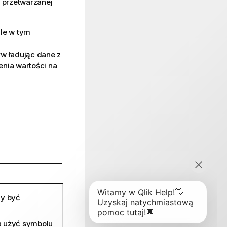
e przetwarzanej
ale w tym
w ładując dane z
enia wartości na
ny być
 użyć symbolu