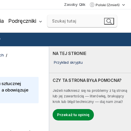
Zasoby Qlik
Polski (Zmień)
ia
Podręczniki
NA TEJ STRONIE
ch
Przykład skryptu
CZY TA STRONA BYŁA POMOCNA?
 sztucznej
, a obowiązuje
Jeżeli natkniesz się na problemy z tą stroną
lub jej zawartością — literówkę, brakujący
krok lub błąd techniczny — daj nam znać!
Przekaż tu opinię