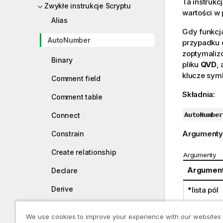
Ta instrukc
Zwykłe instrukcje Scryptu
wartości w
Alias
Gdy funkcj
AutoNumber
przypadku 
zoptymaliz
Binary
pliku
QVD
,
klucze symb
Comment field
Składnia:
Comment table
AutoNumber
Connect
Argumenty
Constrain
Create relationship
Argumenty
Argumen
Declare
Derive
*lista pól
Directory
We use cookies to improve your experience with our websites