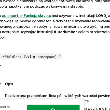
ja zwraca niepowtarzalną wartość całkowitą dla każdej odrębni
 polu napotkanym podczas wykonywania skryptu.
a
autonumber Funkcja skryptu
jest używana w instrukcji
LOAD
, 
obowiązują pewne ograniczenia dotyczące używania ładowania
owanego. Ładowanie zoptymalizowane można utworzyć, najpier
 a następnie używając instrukcji
AutoNumber
celem przekształc
oli.
[Using
]
*fieldlist
namespace]
:
t
Opis
Rozdzielana przecinkami lista pól, w których wartości powin
zastąpione unikatową wartością liczby całkowitej.
 and to
Aby uwzględnić wszystkie
pola
o zgodnych nazwach, można
Ok