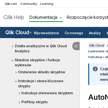
w chmurze za pomocą Direct Query
Qlik.com
Community
Learning
Brama danych Qlik — dostęp
bezpośredni
Dokumentacja
Rozpoczęcie korzyst
Źródła danych w Qlik Cloud
Analytics
Qlik Cloud
Wprowadzenie
Co nowego
Analizy
®
Ładowanie danych z plików
Qlik Cloud
Źródła analityczne w Qlik Cloud
Analytics
Ładowanie d
Instrukcje i 
Składnia skryptów i funkcje
wykresów
Częś
Omówienie składni skryptów
inte
wers
Instrukcje i słowa kluczowe
skryptu
Instrukcje sterowania skryptem
Auto
Prefiksy skryptu