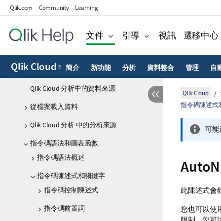
Qlik.com
Community
Learning
使用表格配方載入和準備資料
在共用空間中共同開發資料載入指令碼
文件
引導
視訊
遷移中心
使用 Direct Query 直接存取雲端資料庫
Qlik Cloud
簡介
新功能
分析
資料整合
管理
自
®
Qlik 資料閘道 - 直接存取
Qlik Cloud 分析中的資料來源
Qlik Cloud
指令碼陳述式
從檔案載入資料
Qlik Cloud 分析 中的分析來源
可能
指令碼語法和圖表函數
指令碼語法概述
AutoN
指令碼陳述式和關鍵字
指令碼控制陳述式
此陳述式會
指令碼前置詞
您也可以使
限制。您可