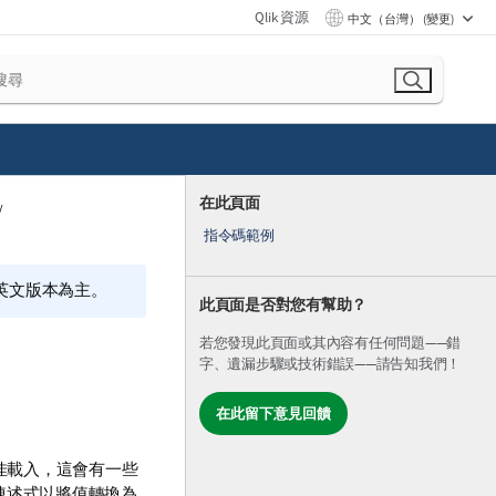
Qlik 資源
中文（台灣） (變更)
在此頁面
指令碼範例
的英文版本為主。
此頁面是否對您有幫助？
若您發現此頁面或其內容有任何問題——錯
字、遺漏步驟或技術錯誤——請告知我們！
在此留下意見回饋
。
佳載入，這會有一些
陳述式以將值轉換為