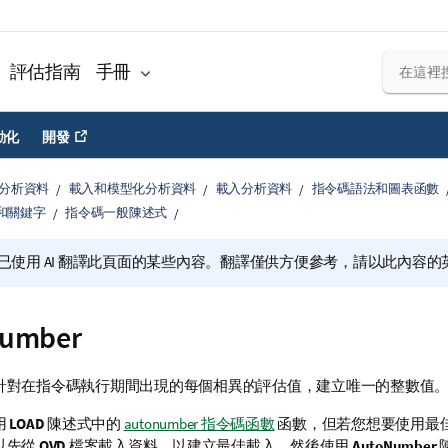
評估指南
手冊
動化
開發
分析資料
載入和模型化分析資料
載入分析資料
指令碼語法和圖表函數
和關鍵字
指令碼一般陳述式
已使用 AI 翻譯此頁面的某些內容。翻譯僅供方便參考，請以此內容
umber
針對在指令碼執行期間出現的每個相異的評估值，建立唯一的整數值
用
LOAD
陳述式中的
autonumber 指令碼函數
函數，但若您想要使用最
以先從
QVD
檔案載入資料，以建立最佳載入，然後使用
AutoNumber