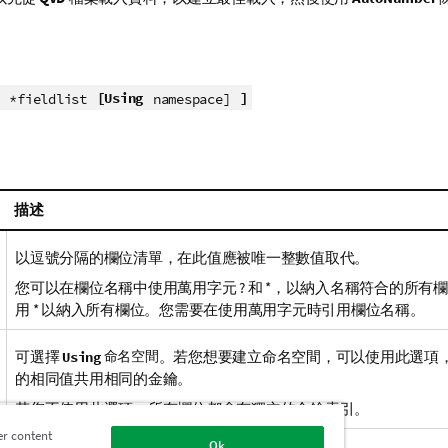
[Using
]
*fieldlist
namespace]
描述
以逗號分隔的欄位清單，在此值應被唯一整數值取代。
您可以在
欄位
名稱中使用萬用字元 ? 和 *，以納入名稱符合的所有
用 * 以納入所有欄位。您需要在使用萬用字元時引用欄位名稱。
可選擇
命名空間
。若您想要建立命名空間，可以使用此選項
Using
的相同值共用相同的金鑰。
若您不使用此選項，所有欄位都會有獨立的金鑰索引。
er content
Ok