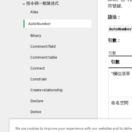
指令碼一般陳述式
符號鍵。
Alias
語法：
AutoNumber
AutoNumber
Binary
引數：
Comment field
引數
Comment table
引數
Connect
*欄位清單
Constrain
Create relationship
Declare
命名空間
Derive
Directory
We use cookies to improve your experience with our websites and to deliv