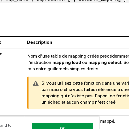
t
Description
e
Nom d'une table de mapping créée précédemment
l'instruction
mapping load
ou
mapping select
. S
mis entre guillemets simples droits.
N
Si vous utilisez cette fonction dans une
var
o
par macro et si vous faites référence à une
t
mapping qui n'existe pas, l'appel de foncti
e
un échec et aucun
champ
n'est créé.
A
v
n
Expression dont le résultat doit être mappé.
e
 and to
r
Ok