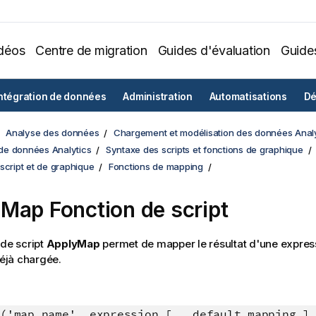
déos
Centre de migration
Guides d'évaluation
Guide
ntégration de données
Administration
Automatisations
Dé
Analyse des données
Chargement et modélisation des données Analy
e données Analytics
Syntaxe des scripts et fonctions de graphique
script et de graphique
Fonctions de mapping
Map Fonction de script
 de script
ApplyMap
permet de mapper le résultat d'une express
jà chargée.
('map_name', expression [ , default_mapping ]