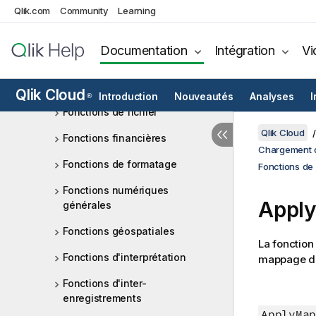
Qlik.com
Community
Learning
Fonctions de date et heure
Fonctions exponentielles et
Documentation
Intégration
Vi
logarithmiques
Fonctions de champ
Qlik Cloud
Introduction
Nouveautés
Analyses
I
®
Fonctions de fichier
Qlik Cloud
Fonctions financières
Chargement d
Fonctions de formatage
Fonctions de 
Fonctions numériques
Apply
générales
Fonctions géospatiales
La fonction
Fonctions d'interprétation
mappage dé
Fonctions d'inter-
enregistrements
ApplyMap