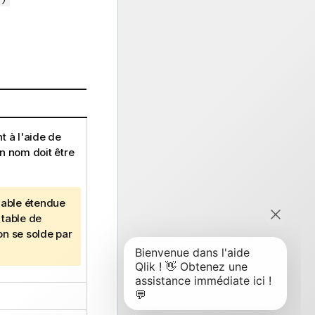
 à l'aide de
on nom doit être
iable
étendue
 table de
on se solde par