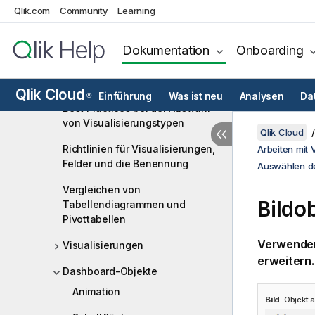
Qlik.com
Community
Learning
Erste Schritte mit Visualisierungen
Auswählen der richtigen
Visualisierung
Dokumentation
Onboarding
Best Practices für das Gestalten
von Visualisierungen
Qlik Cloud
Einführung
Was ist neu
Analysen
Da
®
Best Practices bei der Auswahl
von Visualisierungstypen
Qlik Cloud
Richtlinien für Visualisierungen,
Arbeiten mit 
Felder und die Benennung
Auswählen der
Vergleichen von
Bildo
Tabellendiagrammen und
Pivottabellen
Verwenden
Visualisierungen
erweitern.
Dashboard-Objekte
Animation
Bild
-Objekt a