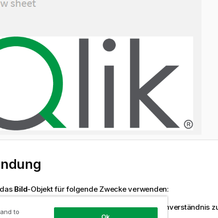
endung
 das
Bild
-Objekt für folgende Zwecke verwenden:
ne Inhalte und Grafiken hinzufügen, um das Datenverständnis z
 and to
Ok