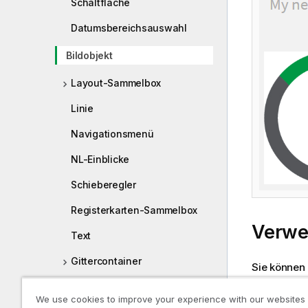
Schaltfläche
Datumsbereichsauswahl
Bildobjekt
Layout-Sammelbox
Linie
Navigationsmenü
NL-Einblicke
Schieberegler
Registerkarten-Sammelbox
Verw
Text
Gittercontainer
Sie können
Variableneingabe-
Exter
We use cookies to improve your experience with our websites
Steuerelement