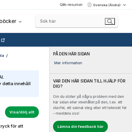
Qlik-resurser
Svenska (Ändra)
böcker
PÅ DEN HÄR SIDAN
ata
Mer information
I.
VAR DEN HÄR SIDAN TILL HJÄLP FÖR
 detta innehåll
DIG?
Om du stöter på några problem med den
här sidan eller innehållet på den, t.ex. ett
stavfel, ett saknat steg eller ett tekniskt fel
Visa/dölj allt
– meddela oss!
yck för att
Lämna din feedback här