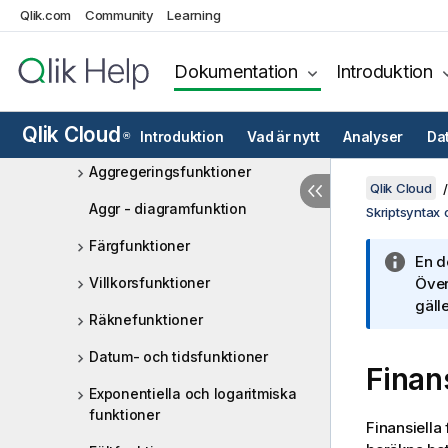
Qlik.com
Community
Learning
Skriptuttryck
Diagramuttryck
Dokumentation
Introduktion
Operatorer
Qlik Cloud
Introduktion
Vad är nytt
Analyser
Da
®
Skript- och diagramfunktioner
Aggregeringsfunktioner
Qlik Cloud
Aggr - diagramfunktion
Skriptsyntax
Färgfunktioner
En d
Villkorsfunktioner
Över
gälle
Räknefunktioner
Datum- och tidsfunktioner
Finan
Exponentiella och logaritmiska
funktioner
Finansiella