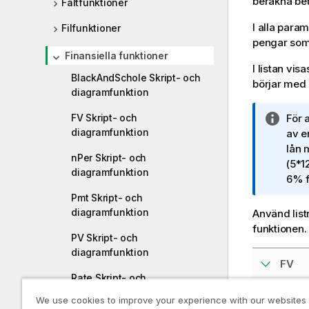
beräkna bet
Fältfunktioner
I alla para
Filfunktioner
pengar som 
Finansiella funktioner
I listan vi
BlackAndSchole Skript- och
börjar med
diagramfunktion
FV Skript- och
A
För 
diagramfunktion
n
av e
t
lån 
nPer Skript- och
e
(5*1
diagramfunktion
c
6% 
k
Pmt Skript- och
n
diagramfunktion
Använd listr
i
funktionen.
PV Skript- och
n
diagramfunktion
g
FV
o
Rate Skript- och
m
diagramfunktion
i
We use cookies to improve your experience with our websites
nPer