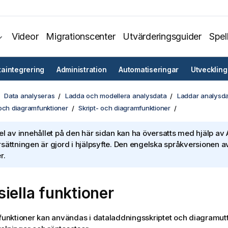
Videor
Migrationscenter
Utvärderingsguider
Spel
taintegrering
Administration
Automatiseringar
Utveckling
Data analyseras
Ladda och modellera analysdata
Laddar analysd
 och diagramfunktioner
Skript- och diagramfunktioner
el av innehållet på den här sidan kan ha översatts med hjälp av A
sättningen är gjord i hjälpsyfte. Den engelska språkversionen av
r.
siella funktioner
 funktioner kan användas i data
laddningsskriptet
och diagramuttr