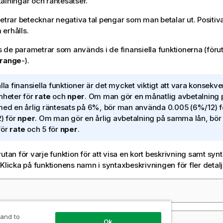
alningar och räntesatser.
metrar betecknar negativa tal pengar som man betalar ut. Positiv
erhålls.
sas de parametrar som används i de finansiella funktionerna (f
range
-).
alla finansiella funktioner är det mycket viktigt att vara konsek
nheter för
rate
och
nper
. Om man gör en månatlig avbetalning p
med en årlig räntesats på 6%, bör man använda 0.005 (6%/12) 
2) för
nper
. Om man gör en årlig avbetalning på samma lån, bö
för
rate
och 5 för
nper
.
utan för varje funktion för att visa en kort beskrivning samt syn
 Klicka på funktionens namn i syntaxbeskrivningen för fler detalj
 and to
Ok