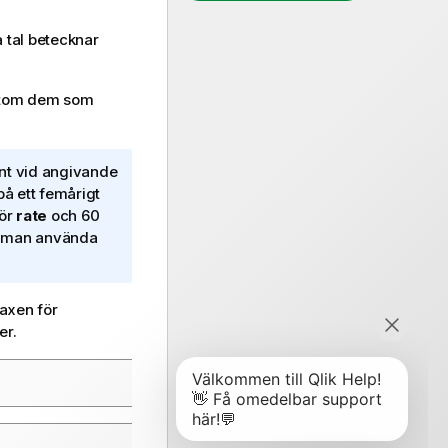
a tal betecknar
örutom dem som
vent vid angivande
å ett femårigt
för
rate
och 60
r man använda
taxen för
er.