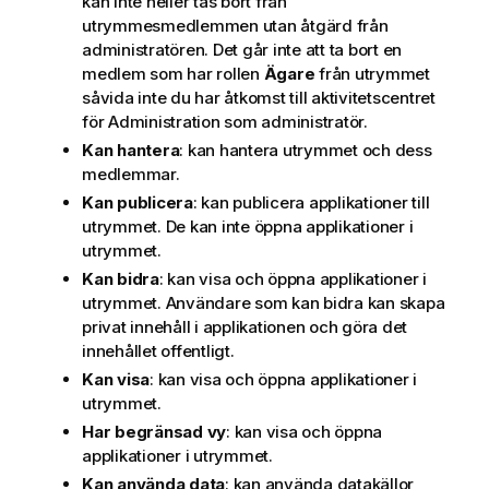
kan inte heller tas bort från
o
utrymmesmedlemmen utan åtgärd från
n
administratören. Det går inte att ta bort en
medlem som har rollen
Ägare
från utrymmet
såvida inte du har åtkomst till aktivitetscentret
för
Administration
som administratör.
Kan hantera
: kan hantera utrymmet och dess
medlemmar.
Kan publicera
: kan publicera applikationer till
utrymmet. De kan inte öppna applikationer i
utrymmet.
Kan bidra
: kan visa och öppna applikationer i
utrymmet. Användare som kan bidra kan skapa
privat innehåll i applikationen och göra det
innehållet offentligt.
Kan visa
: kan visa och öppna applikationer i
utrymmet.
Har begränsad vy
: kan visa och öppna
applikationer i utrymmet.
Kan använda data
: kan använda datakällor,