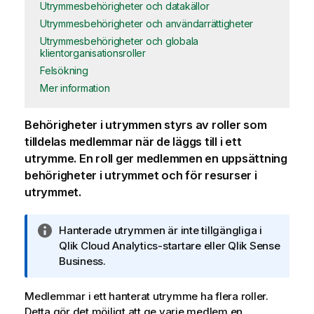
Utrymmesbehörigheter och datakällor
Utrymmesbehörigheter och användarrättigheter
Utrymmesbehörigheter och globala
klientorganisationsroller
Felsökning
Mer information
Behörigheter i utrymmen styrs av roller som
tilldelas medlemmar när de läggs till i ett
utrymme. En roll ger medlemmen en uppsättning
behörigheter i utrymmet och för resurser i
utrymmet.
A
Hanterade utrymmen är inte tillgängliga i
n
Qlik Cloud Analytics-startare
eller
Qlik Sense
t
Business
.
e
c
Medlemmar i ett
hanterat utrymme
ha flera roller.
k
Detta gör det möjligt att ge varje medlem en