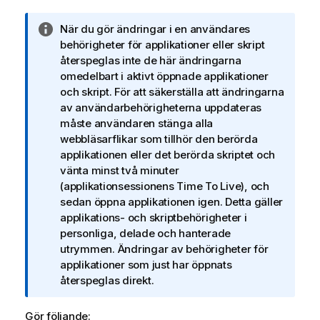
A
När du gör ändringar i en användares
n
behörigheter för applikationer eller skript
t
återspeglas inte de här ändringarna
e
omedelbart i aktivt öppnade applikationer
c
och skript. För att säkerställa att ändringarna
k
av användarbehörigheterna uppdateras
n
måste användaren stänga alla
i
webbläsarflikar som tillhör den berörda
n
applikationen eller det berörda skriptet och
g
vänta minst två minuter
o
(applikationsessionens Time To Live), och
m
sedan öppna applikationen igen. Detta gäller
i
applikations- och skriptbehörigheter i
n
personliga, delade och hanterade
f
utrymmen. Ändringar av behörigheter för
o
applikationer som just har öppnats
r
återspeglas direkt.
m
a
Gör följande: