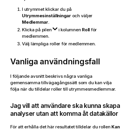
t
I utrymmet klickar du på
i
Utrymmesinställningar
och väljer
o
Medlemmar
.
n
Klicka på pilen
i kolumnen
Roll
för
medlemmen.
Välj lämpliga roller för medlemmen.
Vanliga användningsfall
I följande avsnitt beskrivs några vanliga
gemensamma tillvägagångssätt som du kan vilja
följa när du tilldelar roller till utrymmesmedlemmar.
Jag vill att användare ska kunna skapa
analyser utan att komma åt datakällor
För att erhålla det här resultatet tilldelar du rollen
Kan