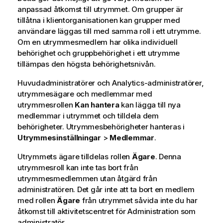
n
anpassad åtkomst till utrymmet. Om grupper är
i
tillåtna i klientorganisationen kan grupper med
n
användare läggas till med samma roll i ett utrymme.
g
Om en utrymmesmedlem har olika individuell
o
behörighet och gruppbehörighet i ett utrymme
m
tillämpas den högsta behörighetsnivån.
i
Huvudadministratörer och Analytics-administratörer,
n
utrymmesägare och medlemmar med
f
utrymmesrollen
o
Kan hantera
kan lägga till nya
medlemmar i utrymmet och tilldela dem
r
behörigheter. Utrymmesbehörigheter hanteras i
m
Utrymmesinställningar
a
>
Medlemmar
.
t
Utrymmets ägare tilldelas rollen
Ägare
. Denna
i
utrymmesroll kan inte tas bort från
o
utrymmesmedlemmen utan åtgärd från
n
administratören. Det går inte att ta bort en medlem
med rollen
Ägare
från utrymmet såvida inte du har
åtkomst till aktivitetscentret för
Administration
som
administratör.