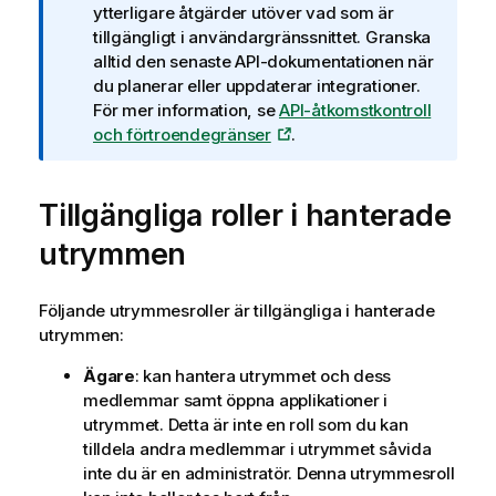
n
ytterligare åtgärder utöver vad som är
t
tillgängligt i användargränssnittet. Granska
e
alltid den senaste API-dokumentationen när
c
du planerar eller uppdaterar integrationer.
k
För mer information, se
API-åtkomstkontroll
n
och förtroendegränser
.
i
n
Tillgängliga roller i hanterade
g
o
utrymmen
m
i
n
Följande utrymmesroller är tillgängliga i hanterade
f
utrymmen:
o
Ägare
: kan hantera utrymmet och dess
r
medlemmar samt öppna applikationer i
m
utrymmet. Detta är inte en roll som du kan
a
tilldela andra medlemmar i utrymmet såvida
t
inte du är en administratör. Denna utrymmesroll
i