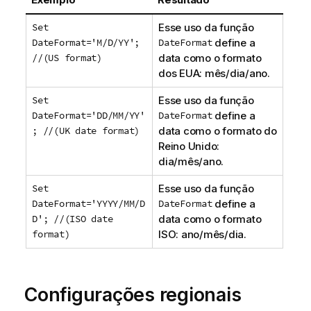
Set
Esse uso da função
DateFormat='M/D/YY';
DateFormat
define a
//(US format)
data como o formato
dos EUA: mês/dia/ano.
Set
Esse uso da função
DateFormat='DD/MM/YY'
DateFormat
define a
; //(UK date format)
data como o formato do
Reino Unido:
dia/mês/ano.
Set
Esse uso da função
DateFormat='YYYY/MM/D
DateFormat
define a
D'; //(ISO date
data como o formato
format)
ISO: ano/mês/dia.
Configurações regionais