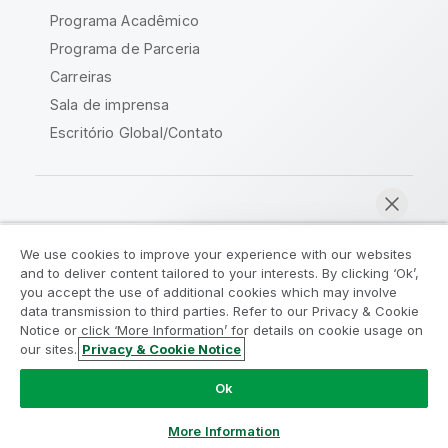
Programa Acadêmico
Programa de Parceria
Carreiras
Sala de imprensa
Escritório Global/Contato
Comunidade Qlik
We use cookies to improve your experience with our websites
and to deliver content tailored to your interests. By clicking ‘Ok’,
Acordos legais
Termos do produto
you accept the use of additional cookies which may involve
data transmission to third parties. Refer to our Privacy & Cookie
Legal Policies
Políticas Legais
Notice or click ‘More Information’ for details on cookie usage on
Termos de uso
Marcas comerciais
our sites.
Privacy & Cookie Notice
Bater papo agora
Do Not Share My Info
Ok
Copyright © 1993-2026 QlikTech International AB. Todos os
direitos reservados.
More Information