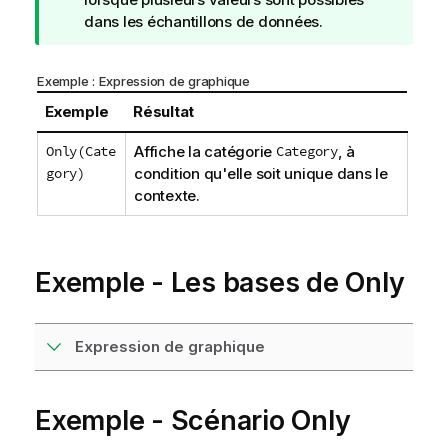
t
dans les échantillons de données.
e
C
Exemple : Expression de graphique
o
n
Exemple
Résultat
s
Only(Cate
Affiche la catégorie
Category
, à
e
gory)
condition qu'elle soit unique dans le
i
contexte.
l
Exemple - Les bases de Only
Expression de graphique
Exemple - Scénario Only