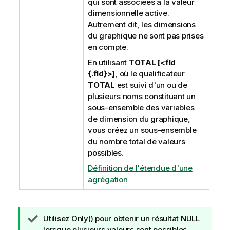
qui sont associées à la valeur
dimensionnelle active.
Autrement dit, les dimensions
du graphique ne sont pas prises
en compte.
En utilisant
TOTAL [<fld
{.fld}>]
, où le qualificateur
TOTAL
est suivi d'un ou de
plusieurs noms constituant un
sous-ensemble des variables
de dimension du graphique,
vous créez un sous-ensemble
du nombre total de valeurs
possibles.
Définition de l'étendue d'une
agrégation
N
Utilisez
Only()
pour obtenir un résultat
NULL
o
lorsque plusieurs valeurs sont possibles