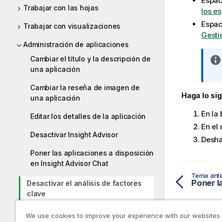
Espac
Trabajar con las hojas
los e
Espac
Trabajar con visualizaciones
Gesti
Administración de aplicaciones
Cambiar el título y la descripción de
una aplicación
Cambiar la reseña de imagen de
Haga lo sig
una aplicación
En la
Editar los detalles de la aplicación
En el
Desactivar Insight Advisor
Desha
Poner las aplicaciones a disposición
en Insight Advisor Chat
Tema ante
Desactivar el análisis de factores
clave
Habilitar scripts a nivel de gráfico
We use cookies to improve your experience with our websites