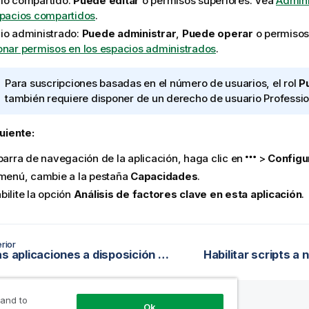
io compartido:
Puede editar
o permisos superiores. Vea
Admini
spacios compartidos
.
io administrado:
Puede administrar
,
Puede operar
o permisos
onar permisos en los espacios administrados
.
N
Para suscripciones basadas en el número de usuarios, el rol
P
o
también requiere disponer de un derecho de usuario
Professio
t
a
uiente:
i
 barra de navegación de la aplicación, haga clic en
>
Configu
n
f
 menú, cambie a la pestaña
Capacidades
.
o
bilite la opción
Análisis de factores clave en esta aplicación
.
r
m
a
rior
t
Poner las aplicaciones a disposición en Insight Advisor Chat
Habilitar scripts a 
i
v
a
 and to
Ok