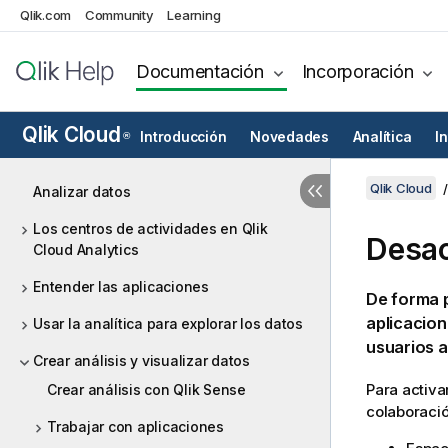
Qlik.com
Community
Learning
Documentación
Incorporación
Qlik Cloud
Introducción
Novedades
Analítica
I
®
Qlik Cloud
Analizar datos
Los centros de actividades en Qlik
Desac
Cloud Analytics
Entender las aplicaciones
De forma 
aplicacio
Usar la analítica para explorar los datos
usuarios a
Crear análisis y visualizar datos
Para activa
Crear análisis con Qlik Sense
colaboració
Trabajar con aplicaciones