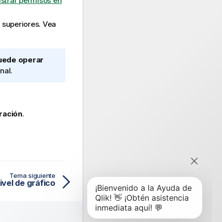
strar permisos en
 superiores. Vea
uede operar
nal
.
ración
.
Tema siguiente
nivel de gráfico