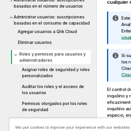
cualquier
basadas en el número de usuarios
Administrar usuarios: suscripciones
N
Este
basadas en el consumo de capacidad
o
Anal
t
Ente
Agregar usuarios a Qlik Cloud
a
usua
Eliminar usuarios
i
n
Roles y permisos para usuarios y
N
Si s
f
administradores
o
los 
o
t
Clo
r
Asignar roles de seguridad y roles
a
Clou
personalizados
m
i
a
Auditar los roles y el acceso de
n
t
El control 
los usuarios
f
i
inquilino y
o
v
eficazmente
Permisos otorgados por los roles
r
a
inquilino au
de seguridad
m
espacio, en
a
Permisos en User Default y roles
de espacio 
t
personalizados
We use cookies to improve your experience with our websites
personaliza