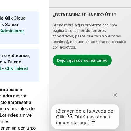
¿ESTA PÁGINA LE HA SIDO ÚTIL?
 de
Qlik Cloud
lik Sense
Si encuentra algún problema con esta
a
Administrar
página o su contenido (errores
tipográficos, pasos que faltan o errores
técnicos), no dude en ponerse en contacto
con nosotros.
 o Enterprise,
Deje aquí sus comentarios
ud
y
Talend
 - Qlik Talend
 empresarial
a administrar
acio empresarial
ino y los roles de
os roles a nivel
roles
ienen un conjunto