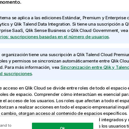
 momento.
 tema se aplica a las ediciones Estándar, Premium y Enterprise
ytics
y
Qlik Talend Data Integration
. Si tiene una suscripción a
Q
rprise SaaS
,
Qlik Sense Business
o
Qlik Cloud Government
, ve
rios: suscripciones basadas en el número de usuarios
.
u organización tiene una suscripción a
Qlik Talend Cloud
Premium
roles y permisos se sincronizan automáticamente entre
Qlik Clo
ud
. Para más información, vea
Sincronización entre Qlik y Talend
d suscripciones
.
de acceso en
Qlik Cloud
se divide entre roles de todo el espacio
 roles de espacio. Comprender cómo interactúan es esencial par
 el acceso de los usuarios. Los roles que afectan a todo el esp
torizan a realizar acciones en todo el espacio empresarial inquil
 cambio, otorgan acceso al contenido de espacios específicos. L
empresarial inquilino incluyen roles de seguridad integrados y 
 and to
dos creados por administradores. Además, todos los usuarios t
Ok