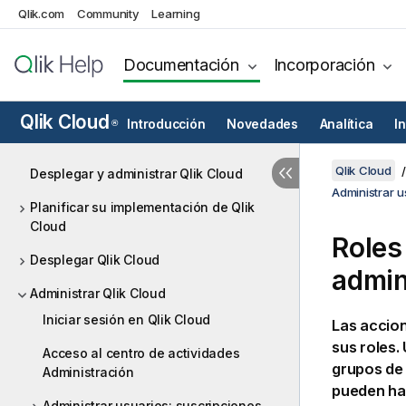
Qlik.com
Community
Learning
Documentación
Incorporación
Qlik Cloud
Introducción
Novedades
Analítica
I
®
Qlik Cloud
Desplegar y administrar Qlik Cloud
Administrar 
Planificar su implementación de Qlik
Cloud
Roles
Desplegar Qlik Cloud
admin
Administrar Qlik Cloud
Iniciar sesión en Qlik Cloud
Las accion
sus roles.
Acceso al centro de actividades
grupos de 
Administración
pueden hac
Administrar usuarios: suscripciones