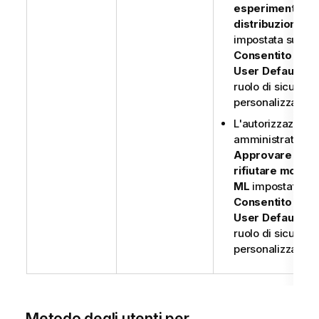
esperimenti e l
distribuzioni ML
impostata su
Consentito
tram
User Default
o u
ruolo di sicurezz
personalizzato.
L'autorizzazione
amministratore
Approvare o
rifiutare modelli
ML
impostata su
Consentito
tram
User Default
o u
ruolo di sicurezz
personalizzato
Metodo degli utenti per