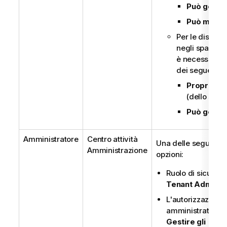
Può gestir
Può modif
Per le distribu
negli spazi ges
è necessario 
dei seguenti ru
Proprietar
(dello spaz
Può gestir
Amministratore
Centro attività
Una delle seguenti
Amministrazione
opzioni:
Ruolo di sicurez
Tenant Admin
L'autorizzazione
amministratore
Gestire gli