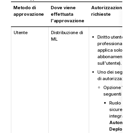
Metodo di
Dove viene
Autorizzazioni
approvazione
effettuata
richieste
l'approvazione
Utente
Distribuzione di
Diritto utente
ML
professionale (si
applica solo agli
abbonamenti bas
sull'utente).
Uno dei seguenti
di autorizzazioni:
Opzione 1 - tutt
seguenti elem
Ruolo di
sicurezza
integrato
Automl
Deployme