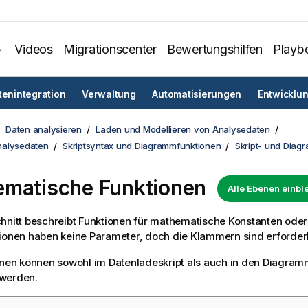
Videos
Migrationscenter
Bewertungshilfen
Playb
tenintegration
Verwaltung
Automatisierungen
Entwicklu
Daten analysieren
Laden und Modellieren von Analysedaten
nalysedaten
Skriptsyntax und Diagrammfunktionen
Skript- und Diag
matische Funktionen
Alle Ebenen einb
hnitt beschreibt Funktionen für mathematische Konstanten oder
ionen haben keine Parameter, doch die Klammern sind erforderl
ionen können sowohl im
Datenladeskript
als auch in den Diagra
werden.