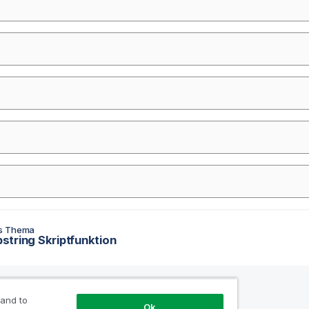
es Thema
tring Skriptfunktion
 and to
Ok