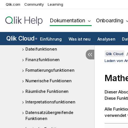
Qlik.com
Community
Learning
Funktionen für Datum und
Uhrzeit
Dokumentation
Onboarding
Exponential- und
Logarithmusfunktionen
Qlik Cloud
Feldfunktionen
Einführung
Was ist neu
Analysen
Da
®
Dateifunktionen
Qlik Cloud
Finanzfunktionen
Laden von A
Formatierungsfunktionen
Mathe
Numerische Funktionen
Räumliche Funktionen
Dieser Absc
Diese Funkt
Interpretationsfunktionen
Alle Funkt
Datensatzübergreifende
verwendet 
Funktionen