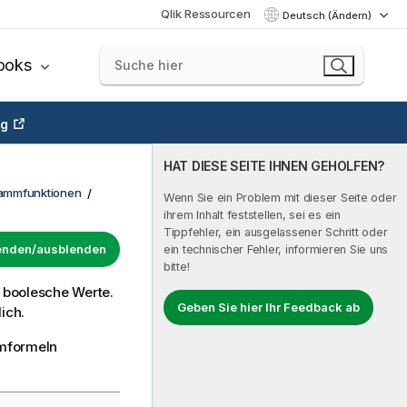
Qlik Ressourcen
Deutsch (Ändern)
ooks
ng
HAT DIESE SEITE IHNEN GEHOLFEN?
rammfunktionen
Wenn Sie ein Problem mit dieser Seite oder
ihrem Inhalt feststellen, sei es ein
Tippfehler, ein ausgelassener Schritt oder
lenden/ausblenden
ein technischer Fehler, informieren Sie uns
bitte!
 boolesche Werte.
Geben Sie hier Ihr Feedback ab
ich.
mmformeln