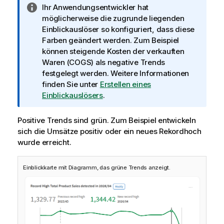
I
Ihr Anwendungsentwickler hat
n
möglicherweise die zugrunde liegenden
f
Einblickauslöser so konfiguriert, dass diese
o
Farben geändert werden. Zum Beispiel
r
können steigende Kosten der verkauften
m
Waren (COGS) als negative Trends
a
festgelegt werden. Weitere Informationen
t
finden Sie unter
Erstellen eines
i
Einblickauslösers
.
o
n
Positive Trends sind grün. Zum Beispiel entwickeln
s
sich die Umsätze positiv oder ein neues Rekordhoch
h
wurde erreicht.
i
n
Einblickkarte mit Diagramm, das grüne Trends anzeigt.
w
e
i
s