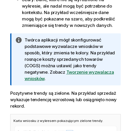
wykresie, ale nadal mogą być potrzebne do
kontekstu. Na przykład wcześniejsze dane
mogą być pokazane na szaro, aby podkreślić
zmieniające się trendy w nowszych danych.
I
Twórca aplikacji mógł skonfigurować
n
podstawowe wyzwalacze wniosków w
f
sposób, który zmienia te kolory. Na przykład
o
rosnące koszty sprzedanych towarów
r
(COGS) można ustawić jako trendy
m
negatywne. Zobacz
Tworzenie wyzwalacza
a
wniosków
.
c
j
Pozytywne trendy są zielone. Na przykład sprzedaż
a
wykazuje tendencję wzrostową lub osiągnięto nowy
rekord.
Karta wniosku z wykresem pokazującym zielone trendy.