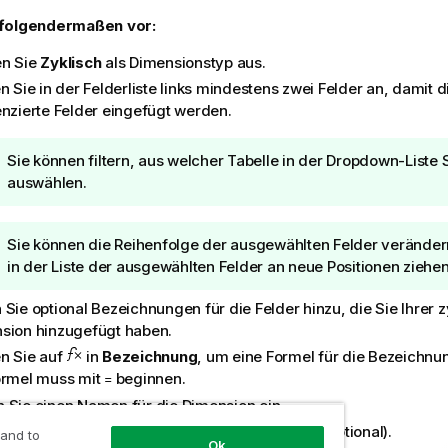
folgendermaßen vor:
n Sie
Zyklisch
als Dimensionstyp aus.
n Sie in der Felderliste links mindestens zwei Felder an, damit d
enzierte Felder eingefügt werden.
T
Sie können filtern, aus welcher Tabelle in der Dropdown-Liste S
i
auswählen.
p
p
T
Sie können die Reihenfolge der ausgewählten Felder verändern
h
i
in der Liste der ausgewählten Felder an neue Positionen ziehen
i
p
n
 Sie optional Bezeichnungen für die Felder hinzu, die Sie Ihrer 
p
w
sion hinzugefügt haben.
h
e
i
en Sie auf
in
Bezeichnung
, um eine Formel für die Bezeichnu
i
n
ormel muss mit
beginnen.
=
s
w
 Sie einen Namen für die Dimension ein.
e
 Sie eine Beschreibung für die Dimension ein (optional).
 and to
i
Ok