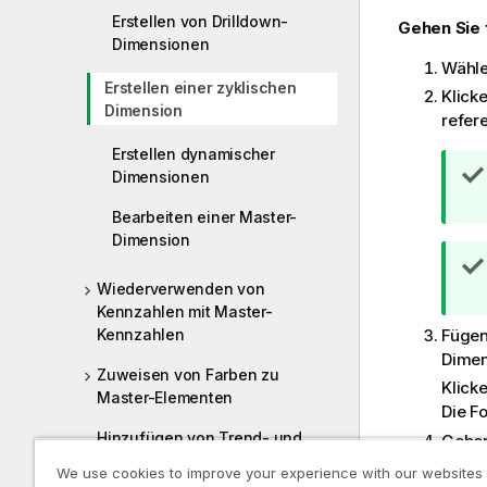
Erstellen von Drilldown-
Gehen Sie 
Dimensionen
Wähle
Erstellen einer zyklischen
Klicke
Dimension
refer
Erstellen dynamischer
Dimensionen
Bearbeiten einer Master-
Dimension
Wiederverwenden von
Kennzahlen mit Master-
Kennzahlen
Fügen
Dimen
Zuweisen von Farben zu
Klick
Master-Elementen
Die F
Hinzufügen von Trend- und
Geben
Positionslinien zu
Geben
We use cookies to improve your experience with our websites
Visualisierungen