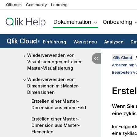
Visualisierung in eine andere
Qlik.com
Community
Learning
Art von Visualisierung
Ändern der Daten einer
Dokumentation
Onboarding
Visualisierung
Ändern der Darstellung einer
Qlik Cloud
Einführung
Was ist neu
Analysen
Da
®
Visualisierung
Wiederverwenden von
Qlik Cloud
Visualisierungen mit einer
Arbeiten mit 
Master-Visualisierung
Bearbeiten v
Wiederverwenden von
Dimensionen mit Master-
Erste
Dimensionen
Erstellen einer Master-
Wenn Sie 
Dimension aus einem Feld
eine zykli
Erstellen einer Master-
Dimension aus Master-
Im Folgende
Elementen
eine zyklis