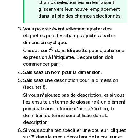
o
champs sélectionnés en les faisant
n
t
glisser vers leur nouvel emplacement
s
e
dans la liste des champs sélectionnés.
e
C
i
Vous pouvez éventuellement ajouter des
o
l
étiquettes pour les champs ajoutés à votre
n
dimension cyclique.
s
e
Cliquez sur
dans
Étiquette
pour ajouter une
i
expression à l'étiquette. L'expression doit
l
commencer par
.
=
Saisissez un nom pour la dimension.
Saisissez une description pour la dimension
(facultatif).
Si vous n'ajoutez pas de description, et si vous
liez ensuite un terme de glossaire à un élément
principal sous la forme d'une définition, la
définition du terme sera utilisée dans la
description.
Si vous souhaitez spécifier une couleur, cliquez
sur
dans le menu déroulant de la couleur et