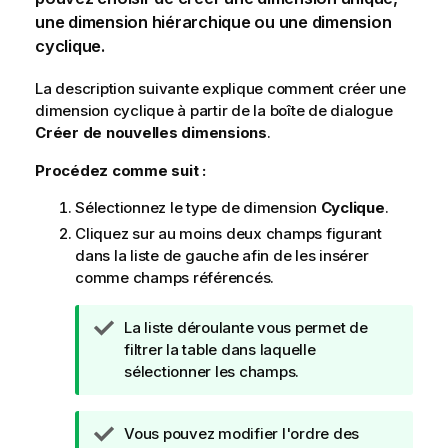
une dimension hiérarchique ou une dimension
cyclique.
La description suivante explique comment créer une
dimension cyclique à partir de la boîte de dialogue
Créer de nouvelles dimensions
.
Procédez comme suit :
Sélectionnez le type de dimension
Cyclique
.
Cliquez sur au moins deux champs figurant
dans la liste de gauche afin de les insérer
comme champs référencés.
N
La liste déroulante vous permet de
o
filtrer la table dans laquelle
t
sélectionner les champs.
e
C
N
Vous pouvez modifier l'ordre des
o