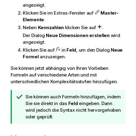
angezeigt.
Klicken Sie im Extras-Fenster auf
Master-
Elemente
.
Neben
Kennzahlen
klicken Sie auf
.
Der Dialog
Neue Dimensionen erstellen
wird
angezeigt.
Klicken Sie auf
in
Feld
, um den Dialog
Neue
Formel
anzuzeigen.
Sie können jetzt abhängig von Ihren Vorlieben
Formeln auf verschiedene Arten und mit
unterschiedlichen Komplexitätsstufen hinzufügen.
T
Sie können auch Formeln hinzufügen, indem
i
Sie sie direkt in das
Feld
eingeben. Dann
p
wird jedoch die Syntax nicht hervorgehoben
p
oder geprüft.
h
i