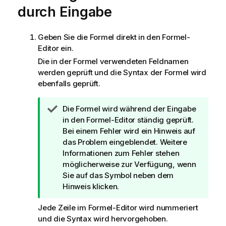
s
durch Eingabe
Geben Sie die Formel direkt in den Formel-
Editor ein.
Die in der Formel verwendeten Feldnamen
werden geprüft und die Syntax der Formel wird
ebenfalls geprüft.
T
Die Formel wird während der Eingabe
i
in den Formel-Editor ständig geprüft.
p
Bei einem Fehler wird ein Hinweis auf
p
das Problem eingeblendet. Weitere
h
Informationen zum Fehler stehen
i
möglicherweise zur Verfügung, wenn
n
Sie auf das Symbol neben dem
w
Hinweis klicken.
e
Jede Zeile im Formel-Editor wird nummeriert
i
und die Syntax wird hervorgehoben.
s