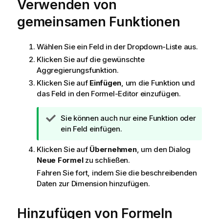
Verwenden von
n
w
gemeinsamen Funktionen
e
i
s
Wählen Sie ein
Feld
in der Dropdown-Liste aus.
Klicken Sie auf die gewünschte
Aggregierung
sfunktion.
Klicken Sie auf
Einfügen
, um die Funktion und
das Feld in den Formel-Editor einzufügen.
T
Sie können auch nur eine Funktion oder
i
ein Feld einfügen.
p
Klicken Sie auf
Übernehmen
, um den Dialog
p
Neue Formel
zu schließen.
h
i
Fahren Sie fort, indem Sie die beschreibenden
n
Daten zur Dimension hinzufügen.
w
e
Hinzufügen von Formeln
i