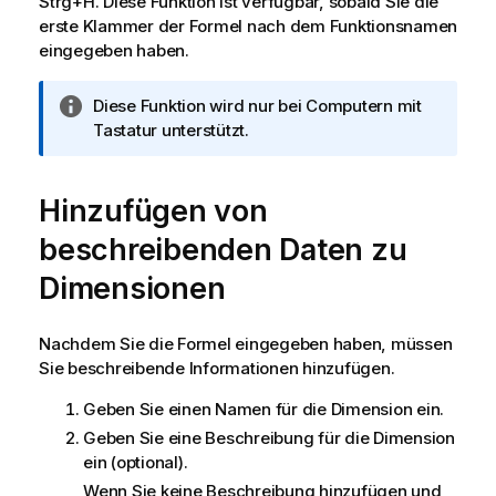
Strg+H. Diese Funktion ist verfügbar, sobald Sie die
erste Klammer der Formel nach dem Funktionsnamen
eingegeben haben.
I
Diese Funktion wird nur bei Computern mit
n
Tastatur unterstützt.
f
o
Hinzufügen von
r
m
beschreibenden Daten zu
a
t
Dimensionen
i
o
Nachdem Sie die Formel eingegeben haben, müssen
n
Sie beschreibende Informationen hinzufügen.
s
h
Geben Sie einen Namen für die Dimension ein.
i
Geben Sie eine Beschreibung für die Dimension
n
ein (optional).
w
Wenn Sie keine Beschreibung hinzufügen und
e