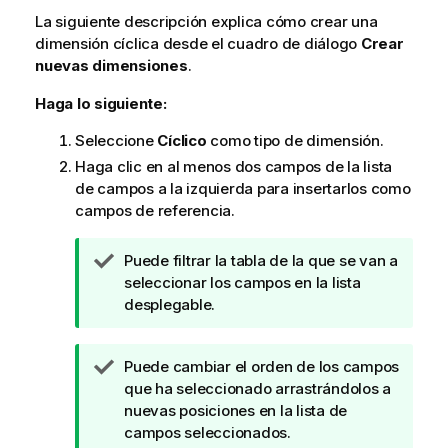
La siguiente descripción explica cómo crear una
dimensión cíclica desde el cuadro de diálogo
Crear
nuevas dimensiones
.
Haga lo siguiente:
Seleccione
Cíclico
como tipo de dimensión.
Haga clic en al menos dos campos de la lista
de campos a la izquierda para insertarlos como
campos de referencia.
N
Puede filtrar la tabla de la que se van a
o
seleccionar los campos en la lista
t
desplegable.
a
d
N
Puede cambiar el orden de los campos
e
o
que ha seleccionado arrastrándolos a
s
t
nuevas posiciones en la lista de
u
a
campos seleccionados.
g