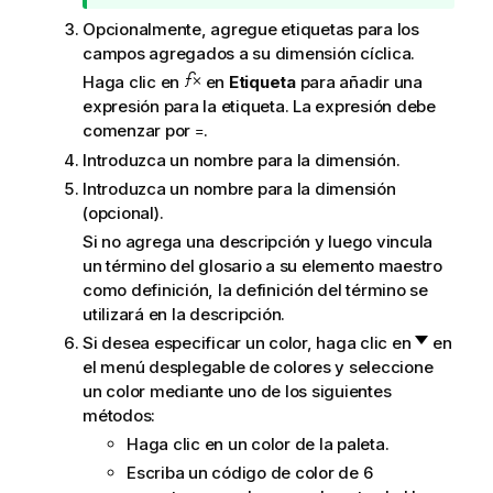
d
e
Opcionalmente, agregue etiquetas para los
e
r
campos agregados a su dimensión cíclica.
s
e
u
Haga clic en
en
Etiqueta
para añadir una
n
g
expresión para la etiqueta. La expresión debe
c
e
comenzar por
.
=
i
r
a
Introduzca un nombre para la dimensión.
e
Introduzca un nombre para la dimensión
n
(opcional).
c
Si no agrega una descripción y luego vincula
i
un término del glosario a su elemento maestro
a
como definición, la definición del término se
utilizará en la descripción.
Si desea especificar un color, haga clic en
en
el menú desplegable de colores y seleccione
un color mediante uno de los siguientes
métodos:
Haga clic en un color de la paleta.
Escriba un código de color de 6