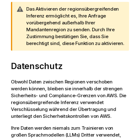
W
Das Aktivieren der regionsübergreifenden
a
Inferenz ermöglicht es, Ihre Anfrage
r
vorübergehend außerhalb Ihrer
n
Mandantenregion zu senden. Durch Ihre
h
Zustimmung bestätigen Sie, dass Sie
i
berechtigt sind, diese Funktion zu aktivieren.
n
w
Datenschutz
e
i
s
Obwohl Daten zwischen Regionen verschoben
werden können, bleiben sie innerhalb der strengen
Sicherheits- und Compliance-Grenzen von AWS. Die
regionsübergreifende Inferenz verwendet
Verschlüsselung während der Übertragung und
unterliegt den Sicherheitskontrollen von AWS.
Ihre Daten werden niemals zum Trainieren von
großen Sprachmodellen (LLMs) Dritter verwendet,