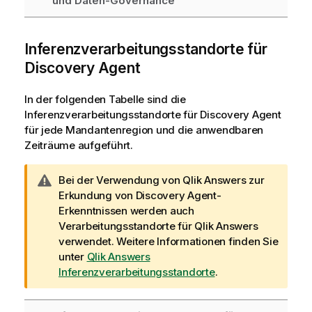
und Daten-Governance
i
w
s
e
i
Inferenzverarbeitungsstandorte für
s
Discovery Agent
In der folgenden Tabelle sind die
Inferenzverarbeitungsstandorte für
Discovery Agent
für jede Mandantenregion und die anwendbaren
Zeiträume aufgeführt.
W
Bei der Verwendung von
Qlik Answers
zur
a
Erkundung von
Discovery Agent
-
r
Erkenntnissen werden auch
n
Verarbeitungsstandorte für
Qlik Answers
h
verwendet. Weitere Informationen finden Sie
i
unter
Qlik Answers
n
Inferenzverarbeitungsstandorte
.
w
e