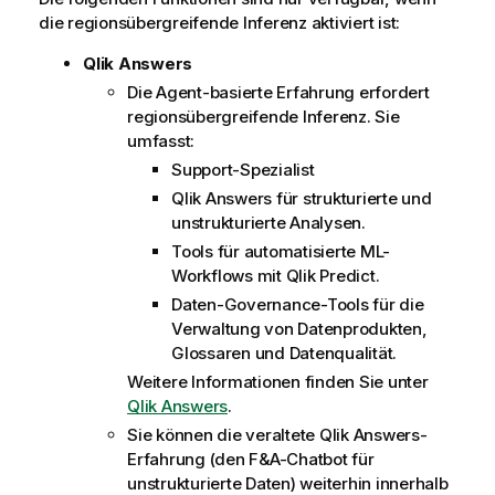
u
die regionsübergreifende Inferenz aktiviert ist:
d
G
Qlik Answers
o
Die Agent-basierte Erfahrung erfordert
v
regionsübergreifende Inferenz. Sie
e
umfasst:
r
Support-Spezialist
n
m
Qlik Answers
für strukturierte und
e
unstrukturierte Analysen.
n
Tools für automatisierte ML-
t
Workflows mit
Qlik Predict
.
Daten-Governance-Tools für die
Verwaltung von Datenprodukten,
Glossaren und Datenqualität.
Weitere Informationen finden Sie unter
Qlik Answers
.
Sie können die veraltete
Qlik Answers
-
Erfahrung (den F&A-Chatbot für
unstrukturierte Daten) weiterhin innerhalb