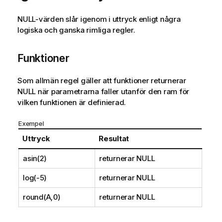
o
NULL
-värden slår igenom i uttryck enligt några
m
logiska och ganska rimliga regler.
i
n
f
Funktioner
o
r
Som allmän regel gäller att funktioner returnerar
m
NULL
när parametrarna faller utanför den ram för
a
vilken funktionen är definierad.
t
i
Exempel
o
Uttryck
Resultat
n
asin(2)
returnerar
NULL
log(-5)
returnerar
NULL
round(A,0)
returnerar
NULL