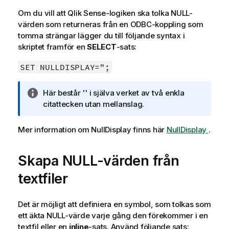
e
Om du vill att
Qlik Sense
-logiken ska tolka
NULL
-
c
värden som returneras från en
ODBC
-koppling som
k
tomma strängar lägger du till följande syntax i
n
skriptet framför en
SELECT
-sats:
i
n
SET NULLDISPLAY=";
g
o
A
Här består '' i själva verket av två enkla
m
n
citattecken utan mellanslag.
i
t
n
e
Mer information om
NullDisplay
finns här
NullDisplay
.
f
c
o
k
r
Skapa
NULL
-värden från
n
m
i
textfiler
a
n
t
g
i
Det är möjligt att definiera en symbol, som tolkas som
o
o
ett äkta
NULL
-värde varje gång den förekommer i en
m
n
textfil eller en
inline
-sats. Använd följande sats:
i