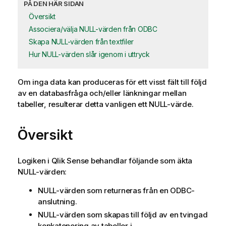
PÅ DEN HÄR SIDAN
Översikt
Associera/välja NULL-värden från ODBC
Skapa NULL-värden från textfiler
Hur NULL-värden slår igenom i uttryck
Om inga data kan produceras för ett visst
fält
till följd
av en databasfråga och/eller länkningar mellan
tabeller, resulterar detta vanligen ett
NULL
-värde.
Översikt
Logiken i
Qlik Sense
behandlar följande som äkta
NULL
-värden:
NULL
-värden som returneras från en
ODBC
-
anslutning.
NULL
-värden som skapas till följd av en tvingad
konkatenering av tabeller i