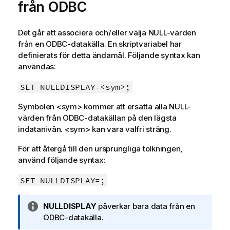
i
från
ODBC
n
f
Det går att associera och/eller välja
NULL
-värden
o
från en
ODBC
-datakälla. En skriptvariabel har
r
definierats för detta ändamål. Följande syntax kan
m
användas:
a
t
SET NULLDISPLAY=<sym>;
i
o
Symbolen
<sym>
kommer att ersätta alla
NULL
-
n
värden från
ODBC
-datakällan på den lägsta
indatanivån.
<sym>
kan vara valfri sträng.
För att återgå till den ursprungliga tolkningen,
använd följande syntax:
SET NULLDISPLAY=;
A
NULLDISPLAY
påverkar bara data från en
n
ODBC
-datakälla.
t