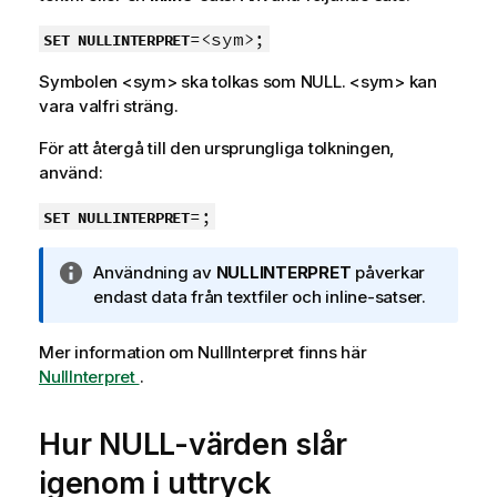
n
=<sym>;
SET NULLINTERPRET
f
o
Symbolen
<sym>
ska tolkas som
NULL
.
<sym>
kan
r
vara valfri sträng.
m
a
För att återgå till den ursprungliga tolkningen,
t
använd:
i
=;
o
SET NULLINTERPRET
n
A
Användning av
NULLINTERPRET
påverkar
n
endast data från textfiler och inline-satser.
t
e
Mer information om
NullInterpret
finns här
c
NullInterpret
.
k
n
Hur
NULL
-värden slår
i
n
igenom i uttryck
g