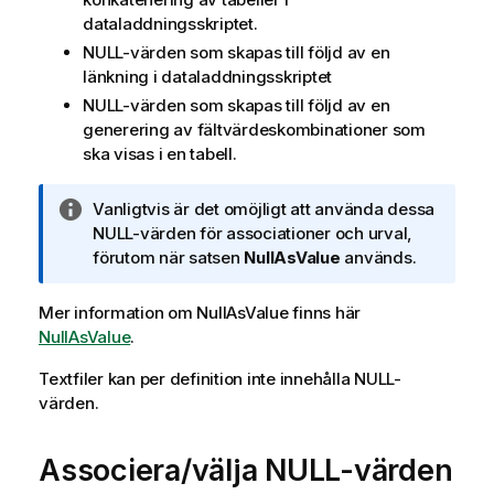
dataladdningsskriptet
.
NULL
-värden som skapas till följd av en
länkning i dataladdningsskriptet
NULL
-värden som skapas till följd av en
generering av fältvärdeskombinationer som
ska visas i en tabell.
A
Vanligtvis är det omöjligt att använda dessa
n
NULL
-värden för associationer och urval,
t
förutom när satsen
NullAsValue
används.
e
c
Mer information om
NullAsValue
finns här
k
NullAsValue
.
n
Textfiler kan per definition inte innehålla
i
NULL
-
värden.
n
g
o
Associera/välja
NULL
-värden
m