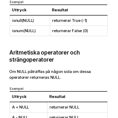
Exempel
Uttryck
Resultat
isnull(NULL)
returnerar
True (-1)
isnum(NULL)
returnerar
False (0)
Aritmetiska operatorer och
strängoperatorer
Om
NULL
påträffas på någon sida om dessa
operatorer returneras
NULL
.
Exempel
Uttryck
Resultat
A +
NULL
returnerar
NULL
A -
NULL
returnerar
NULL