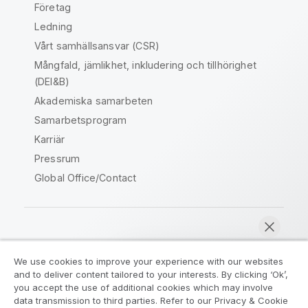
Företag
Ledning
Vårt samhällsansvar (CSR)
Mångfald, jämlikhet, inkludering och tillhörighet
(DEI&B)
Akademiska samarbeten
Samarbetsprogram
Karriär
Pressrum
Global Office/Contact
Qlik Community
We use cookies to improve your experience with our websites
and to deliver content tailored to your interests. By clicking ‘Ok’,
Juridiska avtal
Produktvillkor
you accept the use of additional cookies which may involve
data transmission to third parties. Refer to our Privacy & Cookie
Legal Policies
Legal Policies